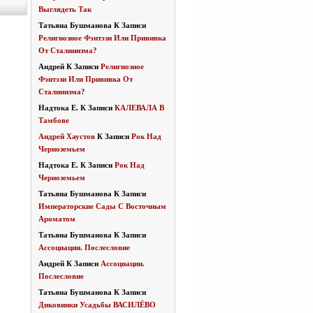
Выглядеть Так
Татьяна Бушманова
К Записи
Религиозное Фэнтэзи Или Прививка
От Сталинизма?
Андрей
К Записи
Религиозное
Фэнтэзи Или Прививка От
Сталинизма?
Надтока Е.
К Записи
КАЛЕВАЛА В
Тамбове
Андрей Хаустов
К Записи
Рок Над
Черноземьем
Надтока Е.
К Записи
Рок Над
Черноземьем
Татьяна Бушманова
К Записи
Императорские Сады С Восточным
Ароматом
Татьяна Бушманова
К Записи
Ассоциации. Послесловие
Андрей
К Записи
Ассоциации.
Послесловие
Татьяна Бушманова
К Записи
Диковинки Усадьбы ВАСИЛЁВО