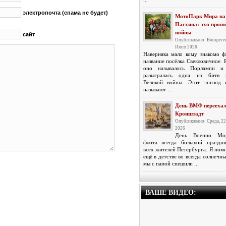
...
электропочта (спама не будет)
МотоПарк Мира на
Пасхина: эхо прош
войны
сайт
Опубликовано: Воскресен
Июля 2026
Наверняка мало кому знакомо ф
название посёлка Свекловичное. 
оно называлось Порлампи и 
разыгралась одна из битв н
Великой войны. Этот эпизод 
называют ...
День ВМФ переехал
Кронштадт
Опубликовано: Среда, 2
2026
День Военно Мор
флота всегда большой праздн
всех жителей Петербурга. Я помн
ещё в детстве во всегда солнечн
мы с папой спешили ...
ВАШЕ ВИДЕО: