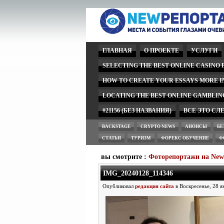
ГЛАВНАЯ
О ПРОЕКТЕ
УСЛУГИ
SELECTING THE BEST ONLINE CASINO
HOW TO CREATE YOUR ESSAYS MORE 
LOCATING THE BEST ONLINE GAMBLIN
#21156 (БЕЗ НАЗВАНИЯ)
ВСЕ ЭТО СЛ
BACKSTAGE
CRYPTO NEWS
АНОНСЫ
БЕ
СТАТЬИ
ТУРИЗМ
ФОРЕКС ОБУЧЕНИЕ
Ф
вы смотрите :
Фоторепортажи на Ne
IMG_20240128_114346
Опубликовал
редакция сайта
в Воскресенье, 28 