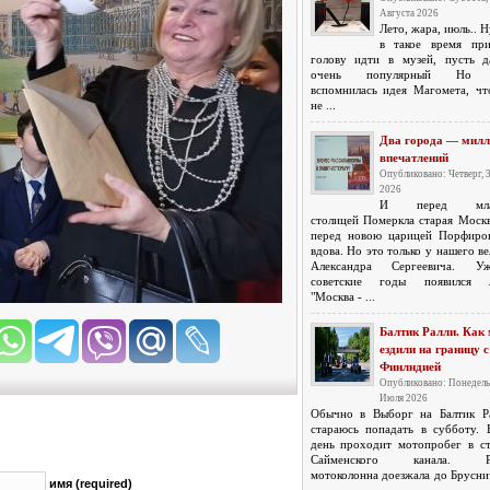
Августа 2026
Лето, жара, июль.. 
в такое время пр
голову идти в музей, пусть 
очень популярный Но з
вспомнилась идея Магомета, чт
не ...
Два города — милл
впечатлений
Опубликовано: Четверг, 
2026
И перед мла
столицей Померкла старая Москв
перед новою царицей Порфиро
вдова. Но это только у нашего в
Александра Сергеевича. 
советские годы появился л
"Москва - ...
Балтик Ралли. Как
ездили на границу с
Финлндией
Опубликовано: Понедель
Июля 2026
Обычно в Выборг на Балтик Р
стараюсь попадать в субботу. 
день проходит мотопробег в с
Сайменского канала. Р
мотоколонна доезжала до Брусни
имя (required)