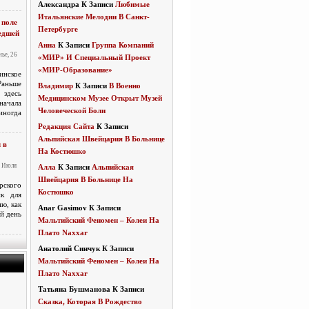
Александра
К Записи
Любимые
Итальянские Мелодии В Санкт-
 поле
Петербурге
едшей
Анна
К Записи
Группа Компаний
ье, 26
«МИР» И Специальный Проект
«МИР-Образование»
инское
Раньше
Владимир
К Записи
В Военно
здесь
Медицинском Музее Открыт Музей
ачала
Человеческой Боли
иногда
Редакция Сайта
К Записи
Альпийская Швейцария В Больнице
 в
На Костюшко
2 Июля
Алла
К Записи
Альпийская
Швейцария В Больнице На
ского
Костюшко
ик для
ю, как
Anar Gasimov
К Записи
ый день
Мальтийский Феномен – Колеи На
Плато Naxxar
Анатолий Синчук
К Записи
Мальтийский Феномен – Колеи На
Плато Naxxar
Татьяна Бушманова
К Записи
Сказка, Которая В Рождество