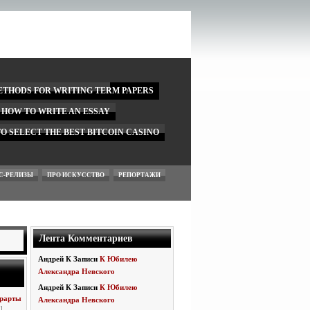
ETHODS FOR WRITING TERM PAPERS
N HOW TO WRITE AN ESSAY
O SELECT THE BEST BITCOIN CASINO
С-РЕЛИЗЫ
ПРО ИСКУССТВО
РЕПОРТАЖИ
Лента Комментариев
Андрей
К Записи
К Юбилею
Александра Невского
Андрей
К Записи
К Юбилею
Эрарты
Александра Невского
 1