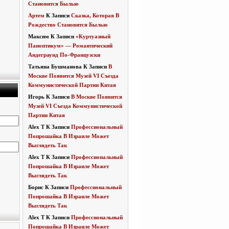
Становится Былью
Артем
К Записи
Сказка, Которая В
Рождество Становится Былью
Максим
К Записи
«Куртуазный
Паноптикум» — Романтический
Андеграунд По-Французски
Татьяна Бушманова
К Записи
В
Москве Появится Музей VI Съезда
Коммунистической Партии Китая
Игорь
К Записи
В Москве Появится
Музей VI Съезда Коммунистической
Партии Китая
Alex T
К Записи
Профессиональный
Попрошайка В Израиле Может
Выглядеть Так
Alex T
К Записи
Профессиональный
Попрошайка В Израиле Может
Выглядеть Так
Борис
К Записи
Профессиональный
Попрошайка В Израиле Может
Выглядеть Так
Alex T
К Записи
Профессиональный
Попрошайка В Израиле Может