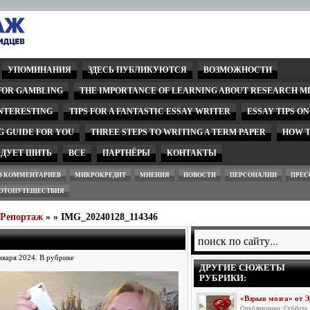
УПОМИНАНИЯ
ЗДЕСЬ ПУБЛИКУЮТСЯ
ВОЗМОЖНОСТИ
 FOR GAMBLING
THE IMPORTANCE OF LEARNING ABOUT RESEARCH M
INTERESTING
TIPS FOR A FANTASTIC ESSAY WRITER
ESSAY TIPS O
G GUIDE FOR YOU
THREE STEPS TO WRITING A TERM PAPER
HOW T
ЕДУЕТ ШИТЬ
ВСЕ
ПАРТНЁРЫ
КОНТАКТЫ
З КОММЕНТАРИЕВ
МИКРОКРЕДИТ
МНЕНИЯ
НОВОСТИ
ПЕРСОНАЛИИ
ПРЕС
ОТОПУТЕШЕСТВИЯ
wРепортаж
» » IMG_20240128_114346
января 2024. В рубрике
ДРУГИЕ СЮЖЕТЫ
РУБРИКИ:
«Взрыв мозга» от 
Опубликовано: Суббота,