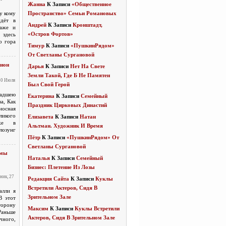
Жанна
К Записи
«Общественное
Ну кому
Пространство» Семьи Романовых
идёт в
Андрей
К Записи
Кронштадт,
даже и
«Остров Фортов»
десь
о гора
Тимур
К Записи
«ПушкинРядом»
От Светланы Сургановой
ион
Дарья
К Записи
Нет На Свете
Земли Такой, Где Б Не Памятен
30 Июля
Был Свой Герой
дшею
Екатерина
К Записи
Семейный
а, Как
Праздник Цирковых Династий
носная
еликого
Елизавета
К Записи
Натан
Уже в
Альтман. Художник И Время
озунг
Пётр
К Записи
«ПушкинРядом» От
Светланы Сургановой
 мы
Наталья
К Записи
Семейный
Бизнес: Плетение Из Лозы
ник, 27
Редакция Сайта
К Записи
Куклы
Встретили Актеров, Сидя В
алли я
Зрительном Зале
В этот
торону
Максим
К Записи
Куклы Встретили
аньше
Актеров, Сидя В Зрительном Зале
чного,