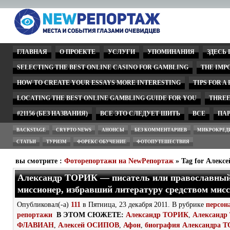
ГЛАВНАЯ
О ПРОЕКТЕ
УСЛУГИ
УПОМИНАНИЯ
ЗДЕСЬ
SELECTING THE BEST ONLINE CASINO FOR GAMBLING
THE IMP
HOW TO CREATE YOUR ESSAYS MORE INTERESTING
TIPS FOR A
LOCATING THE BEST ONLINE GAMBLING GUIDE FOR YOU
THREE
#21156 (БЕЗ НАЗВАНИЯ)
ВСЕ ЭТО СЛЕДУЕТ ШИТЬ
ВСЕ
ПА
BACKSTAGE
CRYPTO NEWS
АНОНСЫ
БЕЗ КОММЕНТАРИЕВ
МИКРОКРЕД
СТАТЬИ
ТУРИЗМ
ФОРЕКС ОБУЧЕНИЕ
ФОТОПУТЕШЕСТВИЯ
вы смотрите :
Фоторепортажи на NewРепортаж
» Tag for Алек
Александр ТОРИК — писатель или православны
миссионер, избравший литературу средством мис
Опубликовал(-а)
111
в Пятница, 23 декабря 2011. В рубрике
персон
репортажи
В ЭТОМ СЮЖЕТЕ:
Александр ТОРИК
,
Александр
ФЛАВИАН
,
Алексей ОСИПОВ
,
Афон
,
биография Александра 