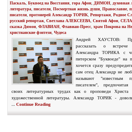
Паскаль
,
Буквоед на Восстания
,
гора Афон
,
ДИМОН
,
духовная 
литература
,
писатели
,
Посмертная жизнь души
,
Православие
,
п
писатели
,
протоиерей Александр ТОРИК
,
Репортажи
,
Родное С
русский репортаж
,
Светлана АЛЕКСЕЕВА
,
Святой Афон
,
СЕЛ
сказка Димон
,
ФЛАВИАН
,
Флавиан-Пресс
,
храм Покрова на Н
христианские фэнтези
,
Чудеса
Андрей ХАУСТОВ: П
рассказать о встрече 
Александра ТОРИКА с чи
питерском "Буквоеде" на п
хочется сразу предупредит
сам отец Александр не люби
называют "известным пр
писателем", предпочитая
своих литературных трудах как о проповеди Христа 
художественной литературы. Александр ТОРИК - доволь
...
Continue Reading