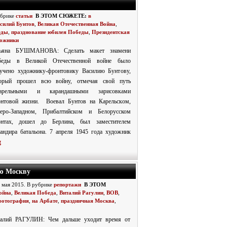
убрике
статьи
В ЭТОМ СЮЖЕТЕ:
в
силий Бунтов
,
Великая Отечественная Война
,
еды
,
празднование юбилея Победы
,
Президентская
дожники
тьяна БУШМАНОВА: Сделать макет знамени
беды в Великой Отечественной войне было
учено художнику-фронтовику Василию Бунтову,
торый прошел всю войну, отмечая свой путь
варельными и карандашными зарисовками
нтовой жизни. Воевал Бунтов на Карельском,
еро-Западном, Прибалтийском и Белорусском
онтах, дошел до Берлина, был заместителем
андира батальона. 7 апреля 1945 года художник
g
ю Москву
3 мая 2015. В рубрике
репортажи
В ЭТОМ
ойна
,
Великая Победа
,
Виталий Рагулин
,
ВОВ
,
фотография
,
на Арбате
,
праздничная Москва
,
талий РАГУЛИН: Чем дальше уходит время от