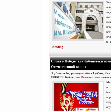
Че
ней
мед
име
юби
ист
ве
явл
в 
Reading
Слова о Победе: как библиотеки пом
Отечественной войны
Опубликовал(-а)
редакция сайта
в Суббота, 25 а
СЮЖЕТЕ:
Библиотека
,
Великая Отечественная
Меж
но 
был
пер
год
оп