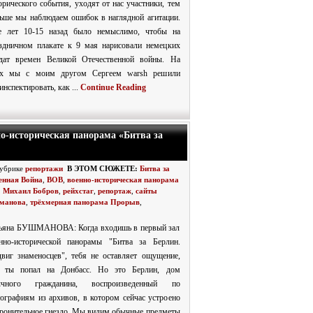
орического события, уходят от нас участники, тем
ьше мы наблюдаем ошибок в наглядной агитации.
 лет 10-15 назад было немыслимо, чтобы на
здничном плакате к 9 мая нарисовали немецких
дат времен Великой Отечественной войны. На
ях мы с моим другом Сергеем warsh решили
инспектировать, как ...
Continue Reading
о-историческая панорама «Битва за
рубрике
репортажи
В ЭТОМ СЮЖЕТЕ:
Битва за
енная Война
,
ВОВ
,
военно-историческая панорама
,
Михаил Бобров
,
рейхстаг
,
репортаж
,
сайты
манова
,
трёхмерная панорама Прорыв
,
ьяна БУШМАНОВА: Когда входишь в первый зал
нно-исторической панорамы "Битва за Берлин.
виг знаменосцев", тебя не оставляет ощущение,
о ты попал на Донбасс. Но это Берлин, дом
ычного гражданина, воспроизведенный по
ографиям из архивов, в котором сейчас устроено
ронительное гнездо. Мы видим обычные предметы