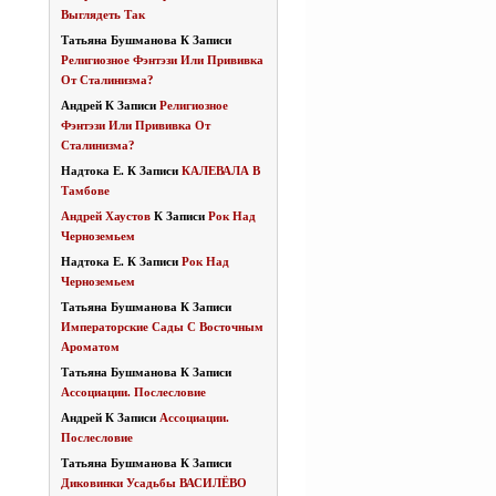
Выглядеть Так
Татьяна Бушманова
К Записи
Религиозное Фэнтэзи Или Прививка
От Сталинизма?
Андрей
К Записи
Религиозное
Фэнтэзи Или Прививка От
Сталинизма?
Надтока Е.
К Записи
КАЛЕВАЛА В
Тамбове
Андрей Хаустов
К Записи
Рок Над
Черноземьем
Надтока Е.
К Записи
Рок Над
Черноземьем
Татьяна Бушманова
К Записи
Императорские Сады С Восточным
Ароматом
Татьяна Бушманова
К Записи
Ассоциации. Послесловие
Андрей
К Записи
Ассоциации.
Послесловие
Татьяна Бушманова
К Записи
Диковинки Усадьбы ВАСИЛЁВО