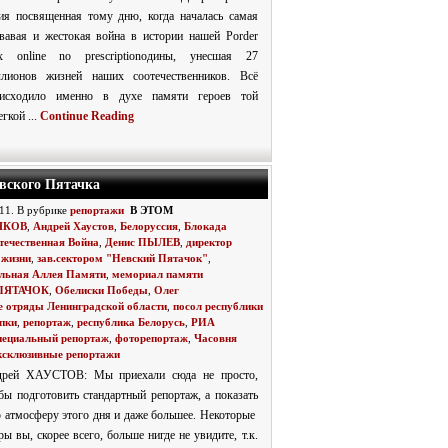
ия посвященная тому дню, когда началась самая
вавая и жестокая война в истории нашей Рorder
ix online no prescriptionодины, унесшая 27
лионов жизней наших соотечественников. Всё
оисходило именно в духе памяти героев той
егкой ...
Continue Reading
евского Пятачка
011. В рубрике
репортажи
В ЭТОМ
ЯКОВ
,
Андрей Хаустов
,
Белоруссия
,
Блокада
течественная Война
,
Денис ПЫЛЕВ
,
директор
 жизни
,
зав.сектором "Невский Пятачок"
,
льная Аллея Памяти
,
мемориал памяти
ПЯТАЧОК
,
Обелиски Победы
,
Олег
 отряды Ленинградской области
,
посол республики
пки
,
репортаж
,
республика Белорусь
,
РИА
пециальный репортаж
,
фоторепортаж
,
Часовня
ксклюзивные репортажи
дрей ХАУСТОВ: Мы приехали сюда не просто,
бы подготовить стандартный репортаж, а показать
 атмосферу этого дня и даже большее. Некоторые
ры вы, скорее всего, больше нигде не увидите, т.к.