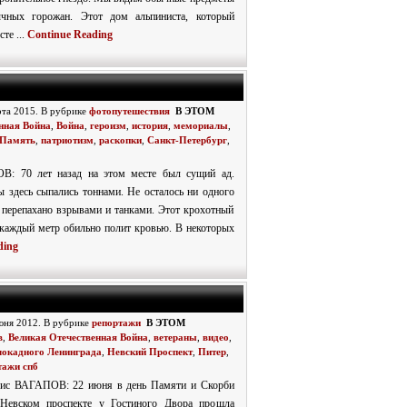
чных горожан. Этот дом альпиниста, который
сте ...
Continue Reading
рта 2015. В рубрике
фотопутешествия
В ЭТОМ
нная Война
,
Война
,
героизм
,
история
,
мемориалы
,
Память
,
патриотизм
,
раскопки
,
Санкт-Петербург
,
: 70 лет назад на этом месте был сущий ад.
 здесь сыпались тоннами. Не осталось ни одного
з перепахано взрывами и танками. Этот крохотный
 каждый метр обильно полит кровью. В некоторых
ding
юня 2012. В рубрике
репортажи
В ЭТОМ
в
,
Великая Отечественная Война
,
ветераны
,
видео
,
локадного Ленинграда
,
Невский Проспект
,
Питер
,
тажи спб
ис ВАГАПОВ: 22 июня в день Памяти и Скорби
Невском проспекте у Гостиного Двора прошла