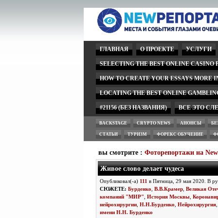
ГЛАВНАЯ
О ПРОЕКТЕ
УСЛУГИ
SELECTING THE BEST ONLINE CASINO
HOW TO CREATE YOUR ESSAYS MORE 
LOCATING THE BEST ONLINE GAMBLIN
#21156 (БЕЗ НАЗВАНИЯ)
ВСЕ ЭТО СЛ
BACKSTAGE
CRYPTO NEWS
АНОНСЫ
БЕ
СТАТЬИ
ТУРИЗМ
ФОРЕКС ОБУЧЕНИЕ
Ф
вы смотрите :
Фоторепортажи на Ne
Живое слово делает чудеса
Опубликовал(-а)
111
в Пятница, 29 мая 2020. В р
СЮЖЕТЕ:
Бурденко
,
В.В.Крамер
,
Великая Оте
компаний "МИР"
,
История Москвы
,
Коронави
нейрохирургии
,
Н.Н.Бурденко
,
Нейрохирургия
имени Н.Н. Бурденко