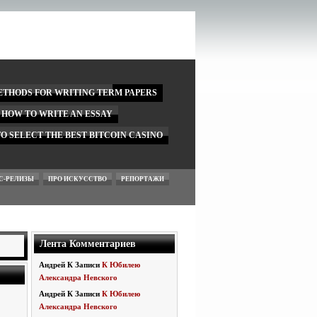
ETHODS FOR WRITING TERM PAPERS
N HOW TO WRITE AN ESSAY
O SELECT THE BEST BITCOIN CASINO
С-РЕЛИЗЫ
ПРО ИСКУССТВО
РЕПОРТАЖИ
Лента Комментариев
Андрей
К Записи
К Юбилею
Александра Невского
Андрей
К Записи
К Юбилею
Александра Невского