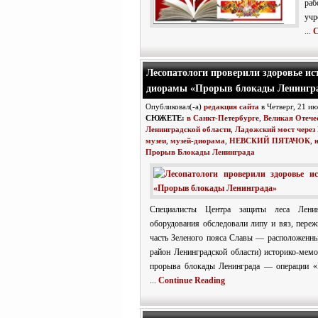
ра
учр
...
C
Лесопатологи проверили здоровье ист
диорамы «Прорыв блокады Ленингр
Опубликовал(-а)
редакция сайта
в Четверг, 21 и
СЮЖЕТЕ:
в Санкт-Петербурге
,
Великая Отече
Ленинградской области
,
Ладожский мост через
музеи
,
музей-диорама
,
НЕВСКИЙ ПЯТАЧОК
,
Прорыв Блокады Ленинграда
Специалисты Центра защиты леса Лени
оборудования обследовали липу и вяз, пере
часть Зеленого пояса Славы — расположенн
район Ленинградской области) историко-мем
прорыва блокады Ленинграда — операции «
...
Continue Reading