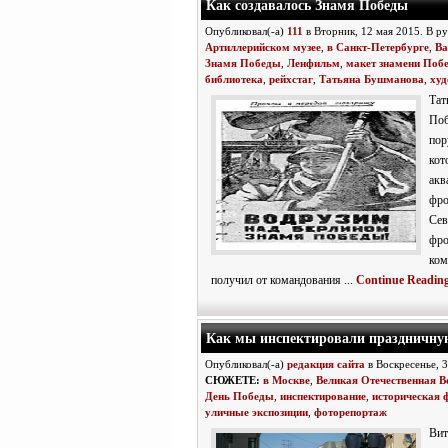
Как создавалось Знамя Победы
Опубликовал(-а)
111
в Вторник, 12 мая 2015. В р
Артиллерийском музее
,
в Санкт-Петербурге
,
Ва
Знамя Победы
,
Ленфильм
,
макет знамени Поб
библиотека
,
рейхстаг
,
Татьяна Бушманова
,
ху
Та
По
пор
ко
ак
фро
Сев
фр
ком
получил от командования ...
Continue Readin
Как мы инспектировали праздничну
Опубликовал(-а)
редакция сайта
в Воскресенье, 
СЮЖЕТЕ:
в Москве
,
Великая Отечественная В
День Победы
,
инспектирование
,
историческая 
уличные экспозиции
,
фоторепортаж
Ви