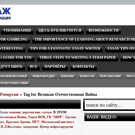
УПОМИНАНИЯ
ЗДЕСЬ ПУБЛИКУЮТСЯ
ВОЗМОЖНОСТИ
 FOR GAMBLING
THE IMPORTANCE OF LEARNING ABOUT RESEARCH M
INTERESTING
TIPS FOR A FANTASTIC ESSAY WRITER
ESSAY TIPS O
G GUIDE FOR YOU
THREE STEPS TO WRITING A TERM PAPER
HOW T
ЕДУЕТ ШИТЬ
ВСЕ
ПАРТНЁРЫ
КОНТАКТЫ
З КОММЕНТАРИЕВ
МИКРОКРЕДИТ
МНЕНИЯ
НОВОСТИ
ПЕРСОНАЛИИ
ПРЕС
ОТОПУТЕШЕСТВИЯ
wРепортаж
» Tag for Великая Отечественная Война
убрике
мнения
,
персоналии
,
статьи
В ЭТОМ
ВАШЕ ВИДЕО:
чественная Война
,
Герои ВОВ
,
ГК "МИР"
,
Группа
рус
,
Красная Армия
,
МГУ
,
Московский институт
,
П.Л.Костенко
,
пандемия
,
Центр нейрохирургии