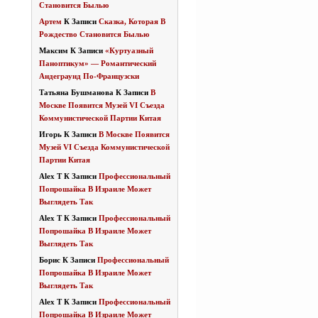
Становится Былью
Артем
К Записи
Сказка, Которая В
Рождество Становится Былью
Максим
К Записи
«Куртуазный
Паноптикум» — Романтический
Андеграунд По-Французски
Татьяна Бушманова
К Записи
В
Москве Появится Музей VI Съезда
Коммунистической Партии Китая
Игорь
К Записи
В Москве Появится
Музей VI Съезда Коммунистической
Партии Китая
Alex T
К Записи
Профессиональный
Попрошайка В Израиле Может
Выглядеть Так
Alex T
К Записи
Профессиональный
Попрошайка В Израиле Может
Выглядеть Так
Борис
К Записи
Профессиональный
Попрошайка В Израиле Может
Выглядеть Так
Alex T
К Записи
Профессиональный
Попрошайка В Израиле Может