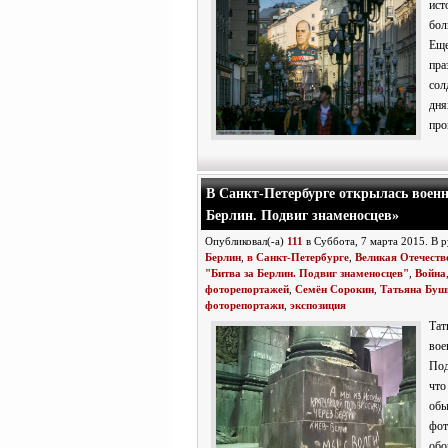
ист
бол
Еще
пра
сол
дн
про
В Санкт-Петербурге открылась военн
Берлин. Подвиг знаменосцев»
Опубликовал(-а)
111
в Суббота, 7 марта 2015. В 
Берлин
,
в Санкт-Петербурге
,
Великая Отечеств
"Битва за Берлин. Подвиг знаменосцев"
,
Война
фоторепортажей
,
Семён Сорокин
,
Татьяна Буш
фоторепортажи
,
экспозиция
Тат
вое
Под
чт
об
фот
обо