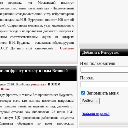
рез несколько лет Московский институт
рохирургии, ныне известный как «Национальный
ицинский исследовательский центр нейрохирургии
ни академика Н.Н. Бурденко», отметит 100-летний
лей. Современные москвичи, увы, малознакомы с
орией города и не проявляют должного интереса к
ликим соотечественникам, одним из которых
яется Н.Н. Бурденко – основатель нейрохирургии
СССР. До него этой клинической ...
Continue
Добавить Репортаж
Имя пользователя
огали фронту и тылу в годы Великой
Пароль
преля 2020. В рубрике
репортажи
В ЭТОМ
 Война
Запомнить меня
ду фронтом и тылом Без прошлого нет будущего,
сегодня мало кто помнит, насколько непростым
о прошлое такой, на первый взгляд, далекой от
едовой отрасли, как библиотеки. 23 июня 1941
Забыли пароль?
а пленум ЦК профсоюзов работников искусства
убликовал обращение ко всем творческим