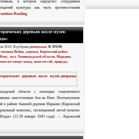
ботникам, в котором определял сотрудников
еждений культуры как часть противостояния
ontinue Reading
орических деревьев возле музея-
ада»
юля 2016. В рубрике
репортажи
В ЭТОМ
ственная Война
,
деревья
,
Кировский район
 Неву
,
леса Ленинградской области
,
Марьино
,
новости северо-запад
,
новости спб
,
природа
,
нградской области с помощью современного
живших ожесточенные бои на Неве. Неотъемлемая
ый в районе бывшей деревни Марьино (Кировский
ориальный комплекс, посвященный пятой попытке
Искра» (12-30 января 1943 года): — Ладожский