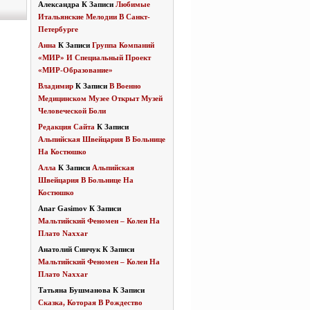
Александра
К Записи
Любимые
Итальянские Мелодии В Санкт-
Петербурге
Анна
К Записи
Группа Компаний
«МИР» И Специальный Проект
«МИР-Образование»
Владимир
К Записи
В Военно
Медицинском Музее Открыт Музей
Человеческой Боли
Редакция Сайта
К Записи
Альпийская Швейцария В Больнице
На Костюшко
Алла
К Записи
Альпийская
Швейцария В Больнице На
Костюшко
Anar Gasimov
К Записи
Мальтийский Феномен – Колеи На
Плато Naxxar
Анатолий Синчук
К Записи
Мальтийский Феномен – Колеи На
Плато Naxxar
Татьяна Бушманова
К Записи
Сказка, Которая В Рождество