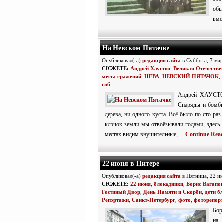
обы
вме
На Невском Пятачке
Опубликовал(-а)
редакция сайта
в Суббота, 7 ма
СЮЖЕТЕ:
Андрей Хаустов
,
Великая Отечестве
места сражений
,
НЕВА
,
НЕВСКИЙ ПЯТАЧОК
,
спб
Андрей ХАУСТОВ
Снаряды и бомбы
дерева, ни одного куста. Всё было по сто ра
клочок земли мы отвоёвывали годами, здесь
местах видим внушительные, ...
Continue Rea
22 июня в Питере
Опубликовал(-а)
редакция сайта
в Пятница, 22 и
СЮЖЕТЕ:
22 июня
,
блокадники
,
Борис Вагапо
Гостиный Двор
,
День Памяти и Скорби
,
дети б
Репортажи
,
Санкт-Петербург
,
фото
,
фоторепор
Бор
на 