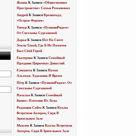
Жанна
К Записи
«Общественное
Пространство» Семьи Романовых
Андрей
К Записи
Кронштадт,
«Остров Фортов»
Тимур
К Записи
«ПушкинРядом»
От Светланы Сургановой
Дарья
К Записи
Нет На Свете
Земли Такой, Где Б Не Памятен
Был Свой Герой
Екатерина
К Записи
Семейный
Праздник Цирковых Династий
Елизавета
К Записи
Натан
Альтман. Художник И Время
Пётр
К Записи
«ПушкинРядом» От
Светланы Сургановой
Наталья
К Записи
Семейный
Бизнес: Плетение Из Лозы
Редакция Сайта
К Записи
Куклы
Встретили Актеров, Сидя В
Зрительном Зале
Максим
К Записи
Куклы Встретили
Актеров, Сидя В Зрительном Зале