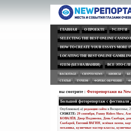
ГЛАВНАЯ
О ПРОЕКТЕ
УСЛУГИ
SELECTING THE BEST ONLINE CASINO
HOW TO CREATE YOUR ESSAYS MORE 
LOCATING THE BEST ONLINE GAMBLIN
#21156 (БЕЗ НАЗВАНИЯ)
ВСЕ ЭТО СЛ
BACKSTAGE
CRYPTO NEWS
АНОНСЫ
БЕ
СТАТЬИ
ТУРИЗМ
ФОРЕКС ОБУЧЕНИЕ
Ф
вы смотрите :
Фоторепортажи на Ne
Большой фоторепортаж с фестиваля 
Опубликовал(-а)
редакция сайта
в Воскресенье, 
СЮЖЕТЕ:
29 сентября
,
Funny Riders Show
,
Але
КОВАЛЁВ
,
Двор Подзноева
,
День Скобаря
,
ден
Скобарей
,
Евгений ВАГИН
,
зелёная лампа
,
кар
механика
,
кузнечные мастер-классы
,
кузнечны