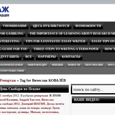
УПОМИНАНИЯ
ЗДЕСЬ ПУБЛИКУЮТСЯ
ВОЗМОЖНОСТИ
 FOR GAMBLING
THE IMPORTANCE OF LEARNING ABOUT RESEARCH M
INTERESTING
TIPS FOR A FANTASTIC ESSAY WRITER
ESSAY TIPS O
G GUIDE FOR YOU
THREE STEPS TO WRITING A TERM PAPER
HOW T
ЕДУЕТ ШИТЬ
ВСЕ
ПАРТНЁРЫ
КОНТАКТЫ
З КОММЕНТАРИЕВ
МИКРОКРЕДИТ
МНЕНИЯ
НОВОСТИ
ПЕРСОНАЛИИ
ПРЕС
ОТОПУТЕШЕСТВИЯ
wРепортаж
» Tag for Вячеслав КОВАЛЁВ
День Скобаря во Пскове
21 октября 2012. В рубрике
репортажи
В ЭТОМ
ВАШЕ ВИДЕО:
ксей Калинин
,
Андрей Хаустов
,
Вячеслав
ь скобаря 2012
,
Дмитрий ШАГИН
,
Доска почёта
тины митьков
,
каша из топора
,
конкурс Трэш-
е мастерские
,
кузницы
,
Митьки
,
мототехника
,