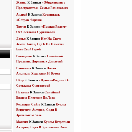
Жанна
К Записи
«Общественное
Пространство» Семьи Романовых
Андрей
К Записи
Кронштадт,
«Остров Фортов»
Тимур
К Записи
«ПушкинРядом»
От Светланы Сургановой
Дарья
К Записи
Нет На Свете
Земли Такой, Где Б Не Памятен
Был Свой Герой
Екатерина
К Записи
Семейный
Праздник Цирковых Династий
Елизавета
К Записи
Натан
Альтман. Художник И Время
Пётр
К Записи
«ПушкинРядом» От
Светланы Сургановой
Наталья
К Записи
Семейный
Бизнес: Плетение Из Лозы
Редакция Сайта
К Записи
Куклы
Встретили Актеров, Сидя В
Зрительном Зале
Максим
К Записи
Куклы Встретили
Актеров, Сидя В Зрительном Зале