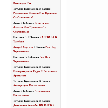
Выглядеть Так
Татьяна Бушманова
К Записи
Религиозное Фэнтэзи Или Прививка
От Сталинизма?
Андрей
К Записи
Религиозное
Фэнтэзи Или Прививка От
Сталинизма?
Надтока Е.
К Записи
КАЛЕВАЛА В
Тамбове
Андрей Хаустов
К Записи
Рок Над
Черноземьем
Надтока Е.
К Записи
Рок Над
Черноземьем
Татьяна Бушманова
К Записи
Императорские Сады С Восточным
Ароматом
Татьяна Бушманова
К Записи
Ассоциации. Послесловие
Андрей
К Записи
Ассоциации.
Послесловие
Татьяна Бушманова
К Записи
Диковинки Усадьбы ВАСИЛЁВО