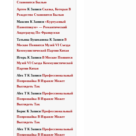
Становится Былью
Артем
К Записи
Сказка, Которая В
Рождество Становится Былью
Максим
К Записи
«Куртуазный
Паноптикум» — Романтический
Андеграунд По-Французски
Татьяна Бушманова
К Записи
В
Москве Появится Музей VI Съезда
Коммунистической Партии Китая
Игорь
К Записи
В Москве Появится
Музей VI Съезда Коммунистической
Партии Китая
Alex T
К Записи
Профессиональный
Попрошайка В Израиле Может
Выглядеть Так
Alex T
К Записи
Профессиональный
Попрошайка В Израиле Может
Выглядеть Так
Борис
К Записи
Профессиональный
Попрошайка В Израиле Может
Выглядеть Так
Alex T
К Записи
Профессиональный
Попрошайка В Израиле Может