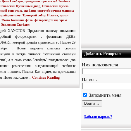
к День Скобаря
,
праздники
,
пресс-клуб Зелёная
Псковский Кузнечный двор
,
Псковский музей-
сский репортаж
,
скобари
,
снегоуборочная машина
нтрайдинг-шоу
,
Троицкий собор Пскова
,
трэш-
,
Фома Калинин
,
фото
,
фоторепортажи
,
храм
,
Эволюция Скобаря
дрей ХАУСТОВ Предлагаю вашему вниманию
дробный фоторепортаж с фестиваля ДЕНЬ
БАРЯ, который прошёл с размахом во Пскове 29
нтября . Псков издревле славился своими
Добавить Репортаж
нецами и всегда считался "кузнечной столицей
сии", а в само слово "скобарь" вкладывалось два
Имя пользователя
чения: ремесленник, выделывающий скобяные
елия и житель Пскова. Как видим, на протяжении
ов Псков настолько ...
Continue Reading
Пароль
Запомнить меня
Забыли пароль?