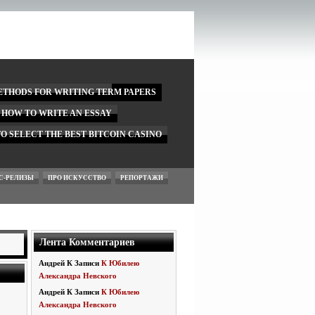
ETHODS FOR WRITING TERM PAPERS
N HOW TO WRITE AN ESSAY
O SELECT THE BEST BITCOIN CASINO
С-РЕЛИЗЫ
ПРО ИСКУССТВО
РЕПОРТАЖИ
Лента Комментариев
Андрей
К Записи
К Юбилею
Александра Невского
Андрей
К Записи
К Юбилею
Александра Невского