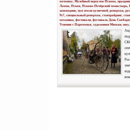
мотошоу
,
Музейный переулок Пскова
,
праздни
Лампа
,
Псков
,
Псково-Печёрский монастырь
,
заповедник
,
пуп земли кузнечной
,
репортаж
,
ру
№7
,
специальный репортаж
,
стантрайдинг
,
ста
механика
,
фестивали
,
фестиваль День Скобаря
Успения с Пароменья
,
художники Митьки
,
шоу
Ан
по
СКО
се
куз
Рос
зна
изд
век