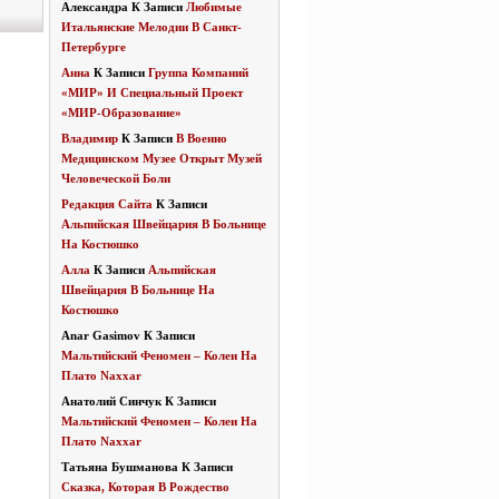
Александра
К Записи
Любимые
Итальянские Мелодии В Санкт-
Петербурге
Анна
К Записи
Группа Компаний
«МИР» И Специальный Проект
«МИР-Образование»
Владимир
К Записи
В Военно
Медицинском Музее Открыт Музей
Человеческой Боли
Редакция Сайта
К Записи
Альпийская Швейцария В Больнице
На Костюшко
Алла
К Записи
Альпийская
Швейцария В Больнице На
Костюшко
Anar Gasimov
К Записи
Мальтийский Феномен – Колеи На
Плато Naxxar
Анатолий Синчук
К Записи
Мальтийский Феномен – Колеи На
Плато Naxxar
Татьяна Бушманова
К Записи
Сказка, Которая В Рождество