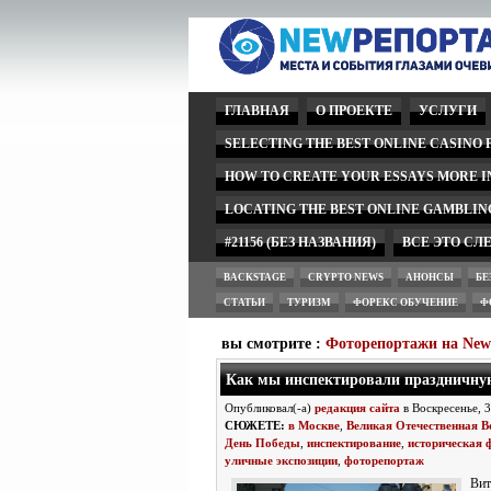
ГЛАВНАЯ
О ПРОЕКТЕ
УСЛУГИ
SELECTING THE BEST ONLINE CASINO
HOW TO CREATE YOUR ESSAYS MORE 
LOCATING THE BEST ONLINE GAMBLIN
#21156 (БЕЗ НАЗВАНИЯ)
ВСЕ ЭТО СЛ
BACKSTAGE
CRYPTO NEWS
АНОНСЫ
БЕ
СТАТЬИ
ТУРИЗМ
ФОРЕКС ОБУЧЕНИЕ
Ф
вы смотрите :
Фоторепортажи на Ne
Как мы инспектировали праздничну
Опубликовал(-а)
редакция сайта
в Воскресенье, 
СЮЖЕТЕ:
в Москве
,
Великая Отечественная В
День Победы
,
инспектирование
,
историческая 
уличные экспозиции
,
фоторепортаж
Ви