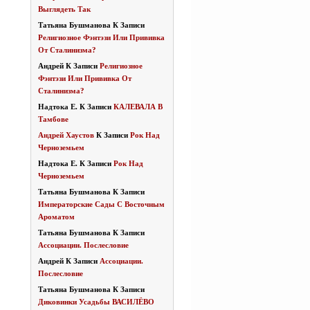
Выглядеть Так
Татьяна Бушманова
К Записи
Религиозное Фэнтэзи Или Прививка
От Сталинизма?
Андрей
К Записи
Религиозное
Фэнтэзи Или Прививка От
Сталинизма?
Надтока Е.
К Записи
КАЛЕВАЛА В
Тамбове
Андрей Хаустов
К Записи
Рок Над
Черноземьем
Надтока Е.
К Записи
Рок Над
Черноземьем
Татьяна Бушманова
К Записи
Императорские Сады С Восточным
Ароматом
Татьяна Бушманова
К Записи
Ассоциации. Послесловие
Андрей
К Записи
Ассоциации.
Послесловие
Татьяна Бушманова
К Записи
Диковинки Усадьбы ВАСИЛЁВО