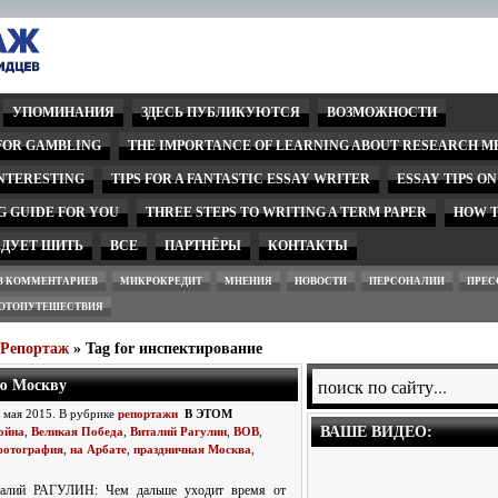
УПОМИНАНИЯ
ЗДЕСЬ ПУБЛИКУЮТСЯ
ВОЗМОЖНОСТИ
 FOR GAMBLING
THE IMPORTANCE OF LEARNING ABOUT RESEARCH M
INTERESTING
TIPS FOR A FANTASTIC ESSAY WRITER
ESSAY TIPS O
G GUIDE FOR YOU
THREE STEPS TO WRITING A TERM PAPER
HOW T
ЕДУЕТ ШИТЬ
ВСЕ
ПАРТНЁРЫ
КОНТАКТЫ
З КОММЕНТАРИЕВ
МИКРОКРЕДИТ
МНЕНИЯ
НОВОСТИ
ПЕРСОНАЛИИ
ПРЕС
ОТОПУТЕШЕСТВИЯ
wРепортаж
» Tag for инспектирование
ю Москву
3 мая 2015. В рубрике
репортажи
В ЭТОМ
ВАШЕ ВИДЕО:
ойна
,
Великая Победа
,
Виталий Рагулин
,
ВОВ
,
фотография
,
на Арбате
,
праздничная Москва
,
талий РАГУЛИН: Чем дальше уходит время от