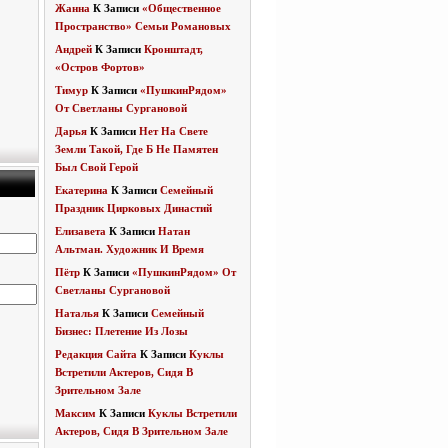
Жанна
К Записи
«Общественное
Пространство» Семьи Романовых
Андрей
К Записи
Кронштадт,
«Остров Фортов»
Тимур
К Записи
«ПушкинРядом»
От Светланы Сургановой
Дарья
К Записи
Нет На Свете
Земли Такой, Где Б Не Памятен
Был Свой Герой
Екатерина
К Записи
Семейный
Праздник Цирковых Династий
Елизавета
К Записи
Натан
Альтман. Художник И Время
Пётр
К Записи
«ПушкинРядом» От
Светланы Сургановой
Наталья
К Записи
Семейный
Бизнес: Плетение Из Лозы
Редакция Сайта
К Записи
Куклы
Встретили Актеров, Сидя В
Зрительном Зале
Максим
К Записи
Куклы Встретили
Актеров, Сидя В Зрительном Зале