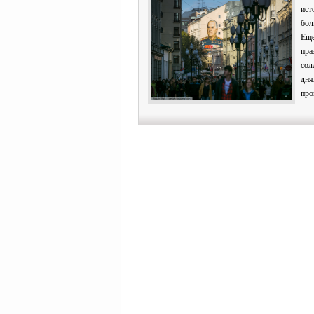
ист
бол
Еще
пра
сол
дн
про