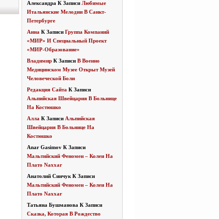
Александра
К Записи
Любимые
Итальянские Мелодии В Санкт-
Петербурге
Анна
К Записи
Группа Компаний
«МИР» И Специальный Проект
«МИР-Образование»
Владимир
К Записи
В Военно
Медицинском Музее Открыт Музей
Человеческой Боли
Редакция Сайта
К Записи
Альпийская Швейцария В Больнице
На Костюшко
Алла
К Записи
Альпийская
Швейцария В Больнице На
Костюшко
Anar Gasimov
К Записи
Мальтийский Феномен – Колеи На
Плато Naxxar
Анатолий Синчук
К Записи
Мальтийский Феномен – Колеи На
Плато Naxxar
Татьяна Бушманова
К Записи
Сказка, Которая В Рождество