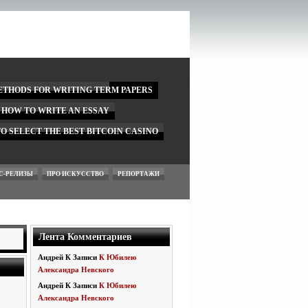
ETHODS FOR WRITING TERM PAPERS
N HOW TO WRITE AN ESSAY
O SELECT THE BEST BITCOIN CASINO
С-РЕЛИЗЫ
ПРО ИСКУССТВО
РЕПОРТАЖИ
Лента Комментариев
Андрей
К Записи
К Юбилею
Александра Невского
Андрей
К Записи
К Юбилею
Александра Невского