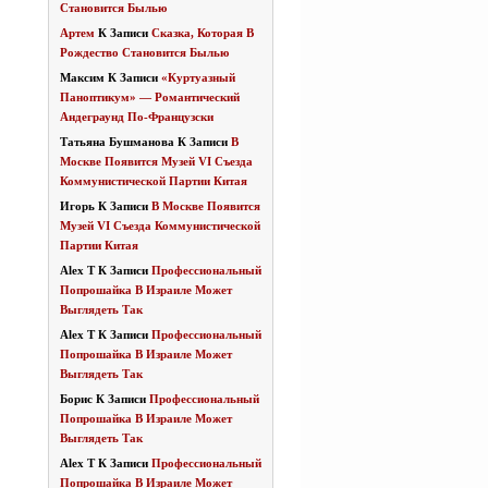
Становится Былью
Артем
К Записи
Сказка, Которая В
Рождество Становится Былью
Максим
К Записи
«Куртуазный
Паноптикум» — Романтический
Андеграунд По-Французски
Татьяна Бушманова
К Записи
В
Москве Появится Музей VI Съезда
Коммунистической Партии Китая
Игорь
К Записи
В Москве Появится
Музей VI Съезда Коммунистической
Партии Китая
Alex T
К Записи
Профессиональный
Попрошайка В Израиле Может
Выглядеть Так
Alex T
К Записи
Профессиональный
Попрошайка В Израиле Может
Выглядеть Так
Борис
К Записи
Профессиональный
Попрошайка В Израиле Может
Выглядеть Так
Alex T
К Записи
Профессиональный
Попрошайка В Израиле Может