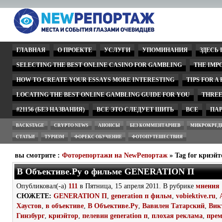
ГЛАВНАЯ
О ПРОЕКТЕ
УСЛУГИ
УПОМИНАНИЯ
ЗДЕСЬ
SELECTING THE BEST ONLINE CASINO FOR GAMBLING
THE IMP
HOW TO CREATE YOUR ESSAYS MORE INTERESTING
TIPS FOR A
LOCATING THE BEST ONLINE GAMBLING GUIDE FOR YOU
THREE
#21156 (БЕЗ НАЗВАНИЯ)
ВСЕ ЭТО СЛЕДУЕТ ШИТЬ
ВСЕ
ПА
BACKSTAGE
CRYPTO NEWS
АНОНСЫ
БЕЗ КОММЕНТАРИЕВ
МИКРОКРЕД
СТАТЬИ
ТУРИЗМ
ФОРЕКС ОБУЧЕНИЕ
ФОТОПУТЕШЕСТВИЯ
вы смотрите :
Фоторепортажи на NewРепортаж
» Tag for криэйт
В Объективе.Ру о фильме GENERATION П
Опубликовал(-а)
111
в Пятница, 15 апреля 2011. В рубрике
мнения
СЮЖЕТЕ:
GENERATION П
,
generation п фильм
,
vobiektive.ru
,
Хаустов
,
в объективе
,
В Объективе.Ру
,
Вавилен Татарский
,
Вик
Гинзбург
,
криэйтор
,
пелевин generation п
,
плохая реклама
,
прем