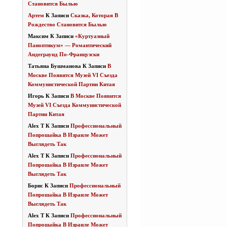
Становится Былью
Артем
К Записи
Сказка, Которая В
Рождество Становится Былью
Максим
К Записи
«Куртуазный
Паноптикум» — Романтический
Андеграунд По-Французски
Татьяна Бушманова
К Записи
В
Москве Появится Музей VI Съезда
Коммунистической Партии Китая
Игорь
К Записи
В Москве Появится
Музей VI Съезда Коммунистической
Партии Китая
Alex T
К Записи
Профессиональный
Попрошайка В Израиле Может
Выглядеть Так
Alex T
К Записи
Профессиональный
Попрошайка В Израиле Может
Выглядеть Так
Борис
К Записи
Профессиональный
Попрошайка В Израиле Может
Выглядеть Так
Alex T
К Записи
Профессиональный
Попрошайка В Израиле Может