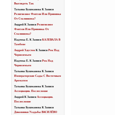
Выглядеть Так
Татьяна Бушманова
К Записи
Религиозное Фэнтэзи Или Прививка
От Сталинизма?
Андрей
К Записи
Религиозное
Фэнтэзи Или Прививка От
Сталинизма?
Надтока Е.
К Записи
КАЛЕВАЛА В
Тамбове
Андрей Хаустов
К Записи
Рок Над
Черноземьем
Надтока Е.
К Записи
Рок Над
Черноземьем
Татьяна Бушманова
К Записи
Императорские Сады С Восточным
Ароматом
Татьяна Бушманова
К Записи
Ассоциации. Послесловие
Андрей
К Записи
Ассоциации.
Послесловие
Татьяна Бушманова
К Записи
Диковинки Усадьбы ВАСИЛЁВО