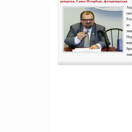
репортаж
,
Санкт-Петербург
,
фоторепортажи
Ан
еж
Рос
из 
зн
Пе
вер
бри
зна