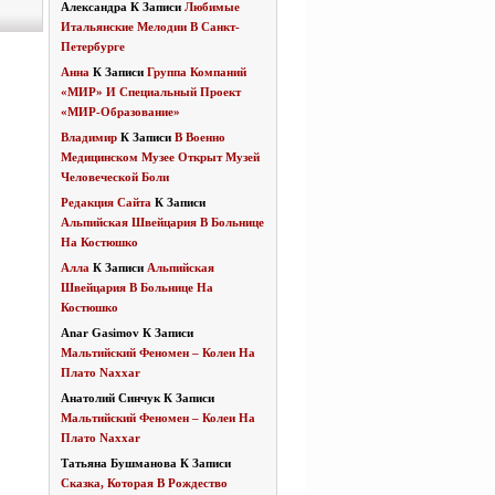
Александра
К Записи
Любимые
Итальянские Мелодии В Санкт-
Петербурге
Анна
К Записи
Группа Компаний
«МИР» И Специальный Проект
«МИР-Образование»
Владимир
К Записи
В Военно
Медицинском Музее Открыт Музей
Человеческой Боли
Редакция Сайта
К Записи
Альпийская Швейцария В Больнице
На Костюшко
Алла
К Записи
Альпийская
Швейцария В Больнице На
Костюшко
Anar Gasimov
К Записи
Мальтийский Феномен – Колеи На
Плато Naxxar
Анатолий Синчук
К Записи
Мальтийский Феномен – Колеи На
Плато Naxxar
Татьяна Бушманова
К Записи
Сказка, Которая В Рождество