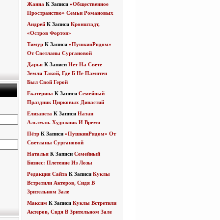
Жанна
К Записи
«Общественное
Пространство» Семьи Романовых
Андрей
К Записи
Кронштадт,
«Остров Фортов»
Тимур
К Записи
«ПушкинРядом»
От Светланы Сургановой
Дарья
К Записи
Нет На Свете
Земли Такой, Где Б Не Памятен
Был Свой Герой
Екатерина
К Записи
Семейный
Праздник Цирковых Династий
Елизавета
К Записи
Натан
Альтман. Художник И Время
Пётр
К Записи
«ПушкинРядом» От
Светланы Сургановой
Наталья
К Записи
Семейный
Бизнес: Плетение Из Лозы
Редакция Сайта
К Записи
Куклы
Встретили Актеров, Сидя В
Зрительном Зале
Максим
К Записи
Куклы Встретили
Актеров, Сидя В Зрительном Зале