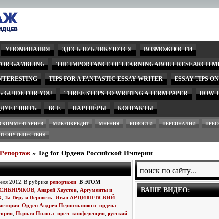
УПОМИНАНИЯ
ЗДЕСЬ ПУБЛИКУЮТСЯ
ВОЗМОЖНОСТИ
 FOR GAMBLING
THE IMPORTANCE OF LEARNING ABOUT RESEARCH M
INTERESTING
TIPS FOR A FANTASTIC ESSAY WRITER
ESSAY TIPS O
G GUIDE FOR YOU
THREE STEPS TO WRITING A TERM PAPER
HOW T
ЕДУЕТ ШИТЬ
ВСЕ
ПАРТНЁРЫ
КОНТАКТЫ
З КОММЕНТАРИЕВ
МИКРОКРЕДИТ
МНЕНИЯ
НОВОСТИ
ПЕРСОНАЛИИ
ПРЕС
ОТОПУТЕШЕСТВИЯ
wРепортаж
» Tag for Ордена Российской Империи
реля 2012. В рубрике
репортажи
В ЭТОМ
ВАШЕ ВИДЕО:
й СИБИРЯКОВ
,
Андрей Хаустов
,
Аргументы и
Х
,
За Веру и Верность
,
Иван АРЦИШЕВСКИЙ
,
история
,
Орден Андрея Первозванного
,
ордена
,
тория
,
Первая Полоса
,
пресс-конференция
,
русский