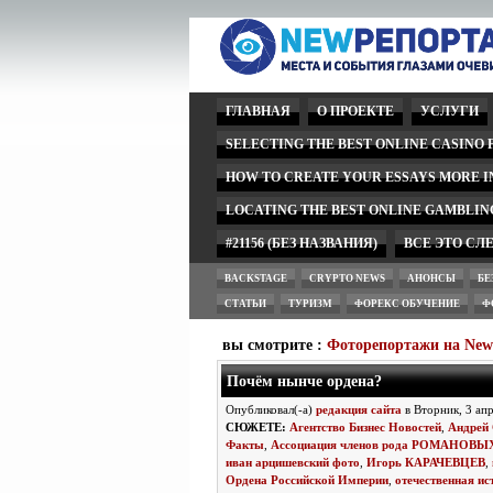
ГЛАВНАЯ
О ПРОЕКТЕ
УСЛУГИ
SELECTING THE BEST ONLINE CASINO
HOW TO CREATE YOUR ESSAYS MORE 
LOCATING THE BEST ONLINE GAMBLIN
#21156 (БЕЗ НАЗВАНИЯ)
ВСЕ ЭТО СЛ
BACKSTAGE
CRYPTO NEWS
АНОНСЫ
БЕ
СТАТЬИ
ТУРИЗМ
ФОРЕКС ОБУЧЕНИЕ
Ф
вы смотрите :
Фоторепортажи на Ne
Почём нынче ордена?
Опубликовал(-а)
редакция сайта
в Вторник, 3 ап
СЮЖЕТЕ:
Агентство Бизнес Новостей
,
Андре
Факты
,
Ассоциация членов рода РОМАНОВЫ
иван арцишевский фото
,
Игорь КАРАЧЕВЦЕВ
,
Ордена Российской Империи
,
отечественная ис