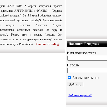
дрей ХАУСТОВ: 2 апреля стартовал проект
енедельника АРГУМЕНТЫ и ФАКТЫ - "Ордена
сийской империи". За 5.4 млн.$ обошёлся одному
покупателей аукциона SothebyS бриллиантовый
ак ордена Святого Апостола Андрея
рвозванного, осенённый девизом "За веру и
ность". Теперь этот и другие (правда, без
ллиантов и не в натуральную величину) самые
Добавить Репортаж
менитые ордена Российской ...
Continue Reading
Имя пользователя
Пароль
Запомнить меня
Забыли пароль?