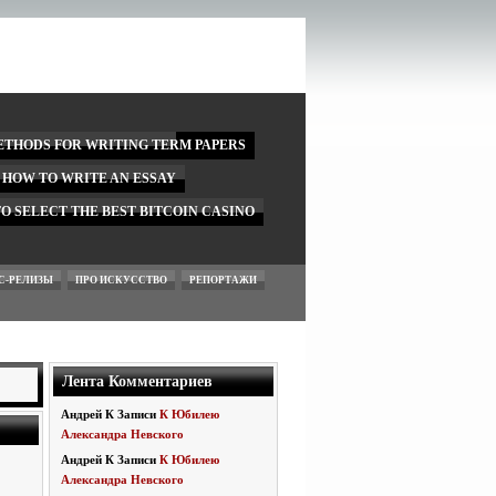
ETHODS FOR WRITING TERM PAPERS
N HOW TO WRITE AN ESSAY
O SELECT THE BEST BITCOIN CASINO
С-РЕЛИЗЫ
ПРО ИСКУССТВО
РЕПОРТАЖИ
Лента Комментариев
Андрей
К Записи
К Юбилею
Александра Невского
Андрей
К Записи
К Юбилею
Александра Невского