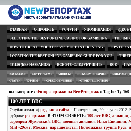
ГЛАВНАЯ
О ПРОЕКТЕ
УСЛУГИ
УПОМИНАНИЯ
ЗДЕСЬ
SELECTING THE BEST ONLINE CASINO FOR GAMBLING
THE IMP
HOW TO CREATE YOUR ESSAYS MORE INTERESTING
TIPS FOR A
LOCATING THE BEST ONLINE GAMBLING GUIDE FOR YOU
THREE
#21156 (БЕЗ НАЗВАНИЯ)
ВСЕ ЭТО СЛЕДУЕТ ШИТЬ
ВСЕ
ПА
BACKSTAGE
CRYPTO NEWS
АНОНСЫ
БЕЗ КОММЕНТАРИЕВ
МИКРОКРЕД
СТАТЬИ
ТУРИЗМ
ФОРЕКС ОБУЧЕНИЕ
ФОТОПУТЕШЕСТВИЯ
вы смотрите :
Фоторепортажи на NewРепортаж
» Tag for Ту-160
100 ЛЕТ ВВС
Опубликовал(-а)
редакция сайта
в Понедельник, 20 августа 2012. 
рубрике
репортажи
В ЭТОМ СЮЖЕТЕ:
100 лет ВВС
,
авиация
,
аэродром Жуковский
,
ВВС
,
военная авиация
,
Илья Епишкин
,
М
МиГ-29смт
,
Москва
,
парашютисты
,
Пилотажная группа Русь
,
п