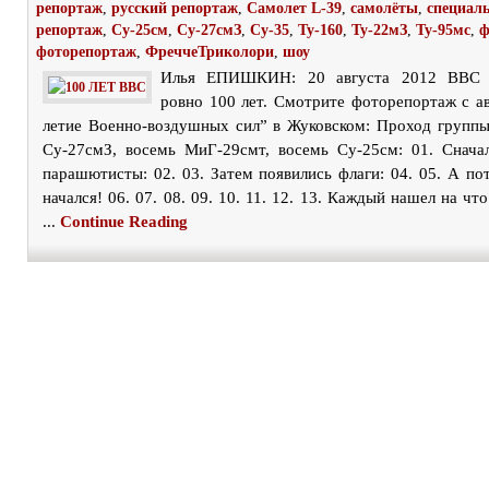
репортаж
,
русский репортаж
,
Самолет L-39
,
самолёты
,
специал
репортаж
,
Су-25см
,
Су-27смЗ
,
Су-35
,
Ту-160
,
Ту-22мЗ
,
Ту-95мс
,
ф
фоторепортаж
,
ФреччеТриколори
,
шоу
Илья ЕПИШКИН: 20 августа 2012 ВВС и
ровно 100 лет. Смотрите фоторепортаж с а
летие Военно-воздушных сил” в Жуковском: Проход группы
Су-27смЗ, восемь МиГ-29смт, восемь Су-25см: 01. Снача
парашютисты: 02. 03. Затем появились флаги: 04. 05. А по
начался! 06. 07. 08. 09. 10. 11. 12. 13. Каждый нашел на чт
...
Continue Reading