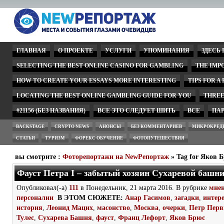
ГЛАВНАЯ
О ПРОЕКТЕ
УСЛУГИ
УПОМИНАНИЯ
ЗДЕСЬ
SELECTING THE BEST ONLINE CASINO FOR GAMBLING
THE IMP
HOW TO CREATE YOUR ESSAYS MORE INTERESTING
TIPS FOR A
LOCATING THE BEST ONLINE GAMBLING GUIDE FOR YOU
THREE
#21156 (БЕЗ НАЗВАНИЯ)
ВСЕ ЭТО СЛЕДУЕТ ШИТЬ
ВСЕ
ПА
BACKSTAGE
CRYPTO NEWS
АНОНСЫ
БЕЗ КОММЕНТАРИЕВ
МИКРОКРЕД
СТАТЬИ
ТУРИЗМ
ФОРЕКС ОБУЧЕНИЕ
ФОТОПУТЕШЕСТВИЯ
вы смотрите :
Фоторепортажи на NewРепортаж
» Tag for Яков 
Фауст Петра I – забытый хозяин Сухаревой башн
Опубликовал(-а)
111
в Понедельник, 21 марта 2016. В рубрике
мне
персоналии
В ЭТОМ СЮЖЕТЕ:
Анар Гасимов
,
загадки
,
интере
история
,
Леонид Мацих
,
масонство
,
Москва
,
очерки
,
Петр Пер
Тулес
,
Сухарева Башня
,
фауст
,
Франц Лефорт
,
Яков Брюс