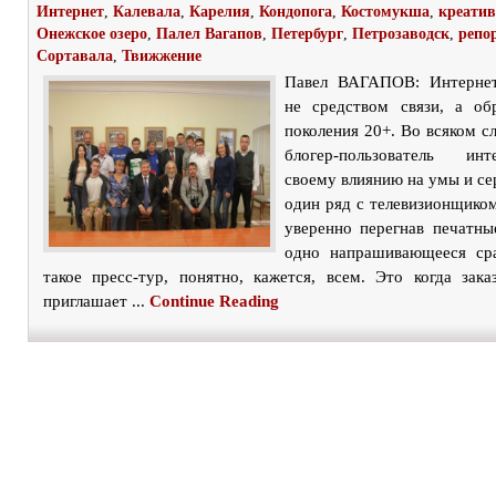
Интернет
,
Калевала
,
Карелия
,
Кондопога
,
Костомукша
,
креати
Онежское озеро
,
Палел Вагапов
,
Петербург
,
Петрозаводск
,
репо
Сортавала
,
Твижжение
Павел ВАГАПОВ: Интернет
не средством связи, а об
поколения 20+. Во всяком сл
блогер-пользователь ин
своему влиянию на умы и се
один ряд с телевизионщиком
уверенно перегнав печатн
одно напрашивающееся сра
такое пресс-тур, понятно, кажется, всем. Это когда зака
приглашает ...
Continue Reading