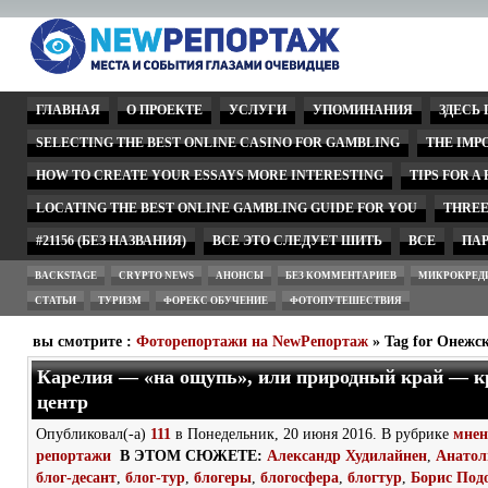
ГЛАВНАЯ
О ПРОЕКТЕ
УСЛУГИ
УПОМИНАНИЯ
ЗДЕСЬ
SELECTING THE BEST ONLINE CASINO FOR GAMBLING
THE IMP
HOW TO CREATE YOUR ESSAYS MORE INTERESTING
TIPS FOR A
LOCATING THE BEST ONLINE GAMBLING GUIDE FOR YOU
THREE
#21156 (БЕЗ НАЗВАНИЯ)
ВСЕ ЭТО СЛЕДУЕТ ШИТЬ
ВСЕ
ПА
BACKSTAGE
CRYPTO NEWS
АНОНСЫ
БЕЗ КОММЕНТАРИЕВ
МИКРОКРЕД
СТАТЬИ
ТУРИЗМ
ФОРЕКС ОБУЧЕНИЕ
ФОТОПУТЕШЕСТВИЯ
вы смотрите :
Фоторепортажи на NewРепортаж
» Tag for Онежск
Карелия — «на ощупь», или природный край — 
центр
Опубликовал(-а)
111
в Понедельник, 20 июня 2016. В рубрике
мнен
репортажи
В ЭТОМ СЮЖЕТЕ:
Александр Худилайнен
,
Анатол
блог-десант
,
блог-тур
,
блогеры
,
блогосфера
,
блогтур
,
Борис Под