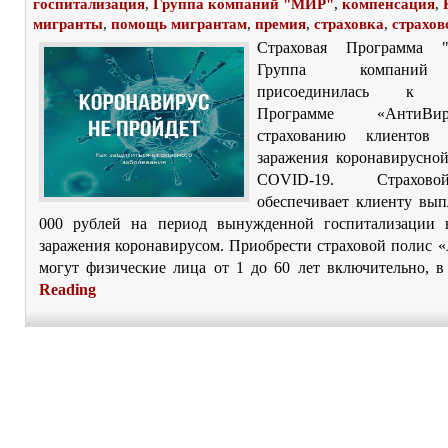
госпитализация
,
Группа компаний "МИР"
,
компенсация
,
мигранты
,
помощь мигрантам
,
премия
,
страховка
,
страхов
Страховая Программа "
Группа компани
присоединилась к у
Программе «АнтиВ
страхованию клиентов
заражения коронавирусно
COVID-19. Страхов
обеспечивает клиенту вып
000 рублей на период вынужденной госпитализации в
заражения коронавирусом. Приобрести страховой полис 
могут физические лица от 1 до 60 лет включительно, в 
Reading