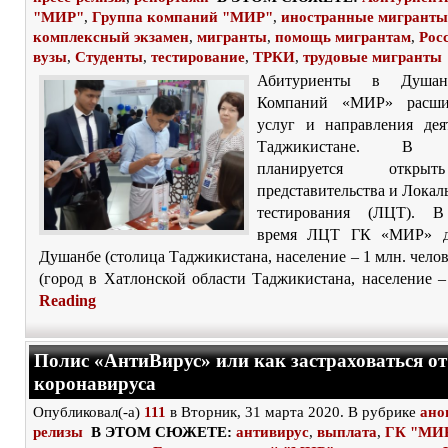
"МИР"
,
Группа компаний "МИР"
,
иностранные мигранты
комплексный экзамен
,
мигранты
,
помощь мигрантам
,
Рос
вузы
,
Студенты
,
тестирование
,
ТРКИ
,
трудовые мигранты
Абитуриенты в Душан
Компаний «МИР» расши
услуг и направления дея
Таджикистане. В р
планируется откры
представительства и Лока
тестирования (ЛЦТ). В
время ЛЦТ ГК «МИР» д
Душанбе (столица Таджикистана, население – 1 млн. челов
(город в Хатлонской области Таджикистана, население – 
Reading
Полис «АнтиВирус» или как застраховаться от
коронавируса
Опубликовал(-а)
111
в Вторник, 31 марта 2020. В рубрике
ано
релизы
В ЭТОМ СЮЖЕТЕ:
антивирус
,
выплата
,
ГК "МИ