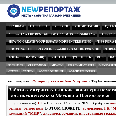
ГЛАВНАЯ
О ПРОЕКТЕ
УСЛУГИ
УПОМИНАНИЯ
ЗДЕСЬ
SELECTING THE BEST ONLINE CASINO FOR GAMBLING
THE IMP
HOW TO CREATE YOUR ESSAYS MORE INTERESTING
TIPS FOR A
LOCATING THE BEST ONLINE GAMBLING GUIDE FOR YOU
THREE
#21156 (БЕЗ НАЗВАНИЯ)
ВСЕ ЭТО СЛЕДУЕТ ШИТЬ
ВСЕ
ПА
BACKSTAGE
CRYPTO NEWS
АНОНСЫ
БЕЗ КОММЕНТАРИЕВ
МИКРОКРЕД
СТАТЬИ
ТУРИЗМ
ФОРЕКС ОБУЧЕНИЕ
ФОТОПУТЕШЕСТВИЯ
вы смотрите :
Фоторепортажи на NewРепортаж
» Tag for помощ
Забота о мигрантах или как волонтеры помог
таджикским семьям Москвы и Подмосковья
Опубликовал(-а)
111
в Вторник, 14 апреля 2020. В рубрике
ан
релизы
,
репортажи
В ЭТОМ СЮЖЕТЕ:
волонтёры
,
ГК "
компаний "МИР"
,
диаспора
,
земляки
,
иностранные гражд