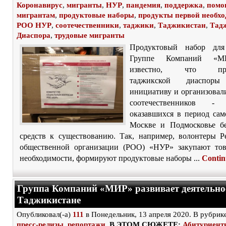
Коронавирус
,
мигранты
,
НУР
,
пандемия
,
поддержка
,
помо
мигрантам
,
продуктовые наборы
,
продукты первой необх
РОО НУР
,
соотечественники
,
таджики
,
Таджикистан
,
Тад
Диаспора
,
трудовые мигранты
Продуктовый набор для
Группе Компаний «М
известно, что пред
таджикской диаспоры
инициативу и организовал
соотечественников - 
оказавшихся в период сам
Москве и Подмосковье б
средств к существованию. Так, например, волонтеры Р
общественной организации (РОО) «НУР» закупают то
необходимости, формируют продуктовые наборы ...
Contin
Группа Компаний «МИР» развивает деятельно
Таджикистане
Опубликовал(-а)
111
в Понедельник, 13 апреля 2020. В рубрик
пресс-релизы
,
репортажи
В ЭТОМ СЮЖЕТЕ:
Абитуриент