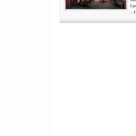
обл
Гат
...
C