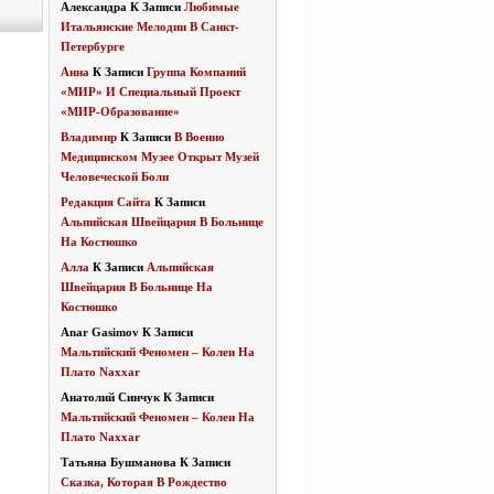
Александра
К Записи
Любимые
Итальянские Мелодии В Санкт-
Петербурге
Анна
К Записи
Группа Компаний
«МИР» И Специальный Проект
«МИР-Образование»
Владимир
К Записи
В Военно
Медицинском Музее Открыт Музей
Человеческой Боли
Редакция Сайта
К Записи
Альпийская Швейцария В Больнице
На Костюшко
Алла
К Записи
Альпийская
Швейцария В Больнице На
Костюшко
Anar Gasimov
К Записи
Мальтийский Феномен – Колеи На
Плато Naxxar
Анатолий Синчук
К Записи
Мальтийский Феномен – Колеи На
Плато Naxxar
Татьяна Бушманова
К Записи
Сказка, Которая В Рождество