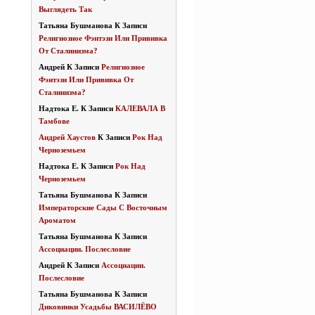
Выглядеть Так
Татьяна Бушманова
К Записи
Религиозное Фэнтэзи Или Прививка
От Сталинизма?
Андрей
К Записи
Религиозное
Фэнтэзи Или Прививка От
Сталинизма?
Надтока Е.
К Записи
КАЛЕВАЛА В
Тамбове
Андрей Хаустов
К Записи
Рок Над
Черноземьем
Надтока Е.
К Записи
Рок Над
Черноземьем
Татьяна Бушманова
К Записи
Императорские Сады С Восточным
Ароматом
Татьяна Бушманова
К Записи
Ассоциации. Послесловие
Андрей
К Записи
Ассоциации.
Послесловие
Татьяна Бушманова
К Записи
Диковинки Усадьбы ВАСИЛЁВО