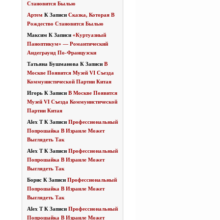
Становится Былью
Артем
К Записи
Сказка, Которая В
Рождество Становится Былью
Максим
К Записи
«Куртуазный
Паноптикум» — Романтический
Андеграунд По-Французски
Татьяна Бушманова
К Записи
В
Москве Появится Музей VI Съезда
Коммунистической Партии Китая
Игорь
К Записи
В Москве Появится
Музей VI Съезда Коммунистической
Партии Китая
Alex T
К Записи
Профессиональный
Попрошайка В Израиле Может
Выглядеть Так
Alex T
К Записи
Профессиональный
Попрошайка В Израиле Может
Выглядеть Так
Борис
К Записи
Профессиональный
Попрошайка В Израиле Может
Выглядеть Так
Alex T
К Записи
Профессиональный
Попрошайка В Израиле Может