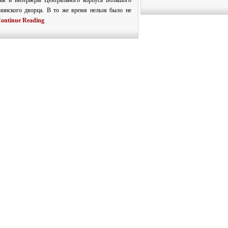
ик и интерьеры Центрального корпуса Большого
чинского дворца. В то же время нельзя было не
ontinue Reading