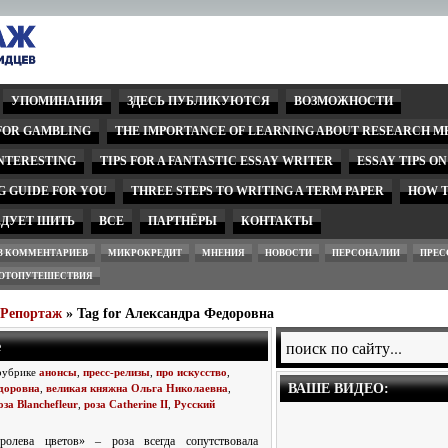
УПОМИНАНИЯ
ЗДЕСЬ ПУБЛИКУЮТСЯ
ВОЗМОЖНОСТИ
 FOR GAMBLING
THE IMPORTANCE OF LEARNING ABOUT RESEARCH M
INTERESTING
TIPS FOR A FANTASTIC ESSAY WRITER
ESSAY TIPS O
G GUIDE FOR YOU
THREE STEPS TO WRITING A TERM PAPER
HOW T
ЕДУЕТ ШИТЬ
ВСЕ
ПАРТНЁРЫ
КОНТАКТЫ
З КОММЕНТАРИЕВ
МИКРОКРЕДИТ
МНЕНИЯ
НОВОСТИ
ПЕРСОНАЛИИ
ПРЕС
ОТОПУТЕШЕСТВИЯ
wРепортаж
» Tag for Александра Федоровна
е
 рубрике
анонсы
,
пресс-релизы
,
про искусство
,
ВАШЕ ВИДЕО:
доровна
,
великая княжна Ольга Николаевна
,
оза Blanchefleur
,
роза Catherine II
,
Русский
ролева цветов» – роза всегда сопутствовала