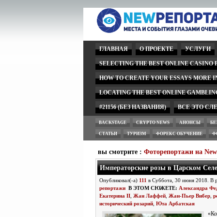
ГЛАВНАЯ
О ПРОЕКТЕ
УСЛУГИ
SELECTING THE BEST ONLINE CASINO
HOW TO CREATE YOUR ESSAYS MORE 
LOCATING THE BEST ONLINE GAMBLIN
#21156 (БЕЗ НАЗВАНИЯ)
ВСЕ ЭТО СЛ
BACKSTAGE
CRYPTO NEWS
АНОНСЫ
БЕ
СТАТЬИ
ТУРИЗМ
ФОРЕКС ОБУЧЕНИЕ
Ф
вы смотрите :
Фоторепортажи на Ne
Императорские розы в Царском Сел
Опубликовал(-а)
111
в Суббота, 30 июня 2018. В
репортажи
В ЭТОМ СЮЖЕТЕ:
Александра Фе
Екатерина II
,
Жан Лаффей
,
Жан-Пьер Вибер
,
р
исторический розарий
,
Юта Арбатская
«Ко