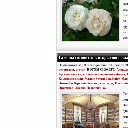
жиз
ми
Рос
до 
«ру
им
кня
Гатчина готовится к открытию новы
Опубликовал(-а)
111
в Воскресенье, 24 декабря 2
репортажи
,
статьи
В ЭТОМ СЮЖЕТЕ:
Алексан
Арсенальное каре
,
Большой военный кабинет
,
Камердинерская
,
Малый угловой кабинет
,
Мар
Нижний и Верхний Голландские сады
,
Николай
Приемная
,
Эдуард Петрович Гау
Гат
рез
Па
вд
кот
пос