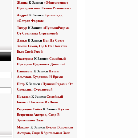
Жанна
К Записи
«Общественное
Пространство» Семьи Романовых
Андрей
К Записи
Кронштадт,
«Остров Фортов»
Тимур
К Записи
«ПушкинРядом»
От Светланы Сургановой
Дарья
К Записи
Нет На Свете
Земли Такой, Где Б Не Памятен
Был Свой Герой
Екатерина
К Записи
Семейный
Праздник Цирковых Династий
Елизавета
К Записи
Натан
Альтман. Художник И Время
Пётр
К Записи
«ПушкинРядом» От
Светланы Сургановой
Наталья
К Записи
Семейный
Бизнес: Плетение Из Лозы
Редакция Сайта
К Записи
Куклы
Встретили Актеров, Сидя В
Зрительном Зале
Максим
К Записи
Куклы Встретили
Актеров, Сидя В Зрительном Зале