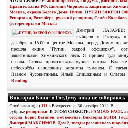
ЭТОМ СЮЖЕТЕ:
акции протеста
,
Госдума
,
Дмитрий Лаза
Правительства РФ
,
Евгения Чирикова
,
защитники Химкин
Москва
,
охрана Белого Дома
,
Путин
,
ПУТИН ЗАКРОЙ О
Репортажи
,
Ротенберг
,
русский репортаж
,
Семён Колобаев
,
фоторепортажи Москва
Дмитрий ЛАЗАРЕВ:
выборов в Госдуму, в 
декабря, в 15.00 в центре Москвы, перед Домом прави
прошла акция "Путин, закрой оффшорку", орга
защитниками Химкинского леса. Я пришёл туда мин
начала. Стояла промозглая,пасмурная погода. Вдалек
небоскрёбы наполовину затянуты туманом. С тремя
Павлом Чусовитиным, Ильёй Епишкиным и Олегом 
Reading
Виктория Боня: в ГосДуму пока не собираюсь
Опубликовал(-а)
111
в Воскресенье, 30 октября 2011. В
рубрике
репортажи
В ЭТОМ СЮЖЕТЕ:
FAMOUS FACE
,
а
сессия
,
Борис Вагапов
,
в объективе
,
Виктория БОНЯ
,
Гос
Дмитрий МАКСИМОВ
,
Дом 2
,
звёзды российского шоу-би