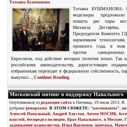
Татьяна Бушманова
Татьяна БУШМАНОВА: И
модельеры предложили
пошить две пары кос
Михаила Дегтярёва, З
Председателя Комитета ГД
наукоемким технологиям
прошлого года, в знак
против санкционны
Евросоюза, под действие которых политик попал. Так к
российскому законодательству, дорогостоящие подар
избранникам переходят в федеральную собственность, п
выкупил ...
Continue Reading
Московский митинг в поддержку Навального
Опубликовал(-а)
редакция сайта
в Пятница, 19 июля 2013. В
рубрике
репортажи
В ЭТОМ СЮЖЕТЕ:
"космонавты"
,
ав
Алексей Навальный
,
Андрей Хаустов
,
Антон НОСИК
,
бес
властей
,
беспредел полиции
,
Брат Навального
,
в Москве
,
Г
задержания журналистов
,
Илья Варламов
,
манежка
,
Мане