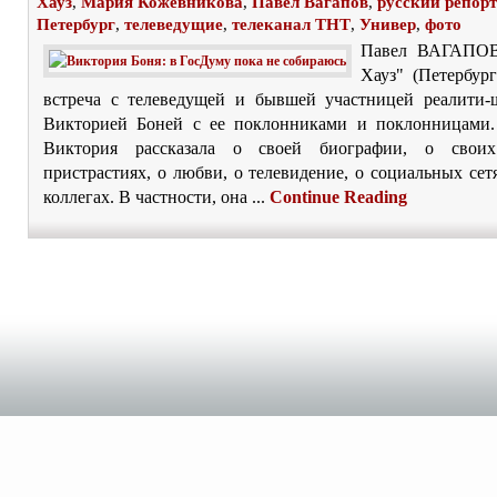
Хауз
,
Мария Кожевникова
,
Павел Вагапов
,
русский репор
Петербург
,
телеведущие
,
телеканал ТНТ
,
Универ
,
фото
Павел ВАГАПОВ
Хауз" (Петербург
встреча с телеведущей и бывшей участницей реалити-
Викторией Боней с ее поклонниками и поклонницами.
Виктория рассказала о своей биографии, о свои
пристрастиях, о любви, о телевидение, о социальных сет
коллегах. В частности, она ...
Continue Reading