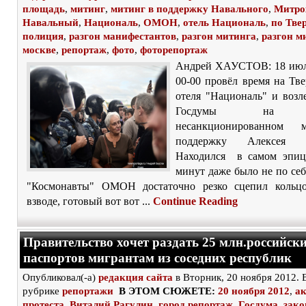
площадь
,
митинг
,
митинг в поддержку Навального
,
Митро
Навальный
,
Националь
,
ОМОН
,
отель Националь
,
по Тве
полиция
,
разгон манифестантов
,
разгон митинга
,
разгон м
москве
,
репортаж
,
фото
,
фоторепортаж
Андрей ХАУСТОВ: 18 июля
00-00 провёл время на Тве
отеля "Националь" и во
Госдумы на ма
несанкционированном 
поддержку Алексея На
Находился в самом эпиц
минут даже было не по себ
"Космонавты" ОМОН достаточно резко сцепил кольц
взводе, готовый вот вот ...
Continue Reading
Правительство хочет раздать 25 млн.российск
паспортов мигрантам из соседних республик
Опубликовал(-а)
редакция сайта
в Вторник, 20 ноября 2012. 
рубрике
репортажи
В ЭТОМ СЮЖЕТЕ:
20 ноября 2012
,
а
протеста
,
Виталий Рагулин
,
город репортаж
,
Госдума
,
зак