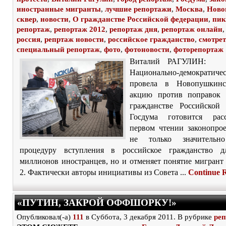
иностранные мигранты
,
лучшие репортажи
,
Москва
,
Ново
сквер
,
новости
,
О гражданстве Российской федерации
,
пик
репортаж
,
репортаж 2012
,
репортаж дня
,
репортаж онлайн
россия
,
репртаж новости
,
российское гражданство
,
смотре
специальный репортаж
,
фото
,
фотоновости
,
фоторепортаж
Виталий РАГУЛИН: 
Национально-демократиче
провела в Новопушкинс
акцию против поправок 
гражданстве Российской 
Госдума готовится рас
первом чтении законопрое
не только значительн
процедуру вступления в российское гражданство д
миллионов иностранцев, но и отменяет понятие мигрант 
2. Фактически авторы инициативы из Совета ...
Continue 
«ПУТИН, ЗАКРОЙ ОФФШОРКУ!»
Опубликовал(-а)
111
в Суббота, 3 декабря 2011. В рубрике
ре