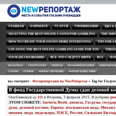
ГЛАВНАЯ
О ПРОЕКТЕ
УСЛУГИ
УПОМИНАНИЯ
ЗДЕСЬ
SELECTING THE BEST ONLINE CASINO FOR GAMBLING
THE IMP
HOW TO CREATE YOUR ESSAYS MORE INTERESTING
TIPS FOR A
LOCATING THE BEST ONLINE GAMBLING GUIDE FOR YOU
THREE
#21156 (БЕЗ НАЗВАНИЯ)
ВСЕ ЭТО СЛЕДУЕТ ШИТЬ
ВСЕ
ПА
BACKSTAGE
CRYPTO NEWS
АНОНСЫ
БЕЗ КОММЕНТАРИЕВ
МИКРОКРЕД
СТАТЬИ
ТУРИЗМ
ФОРЕКС ОБУЧЕНИЕ
ФОТОПУТЕШЕСТВИЯ
вы смотрите :
Фоторепортажи на NewРепортаж
» Tag for Госдум
В фонд Государственной Думы сдан деловой к
Опубликовал(-а)
111
в Вторник, 3 февраля 2015. В рубрике
ре
ЭТОМ СЮЖЕТЕ:
Sartoria Reale
,
анонсы
,
Госдума
,
госуда
дума
,
деловой костюм
,
Европа
,
итальянская мода
,
Михаил 
мнения
,
мода
,
модельеры
,
ПАСЕ
,
Россия
,
Сильвано Билла