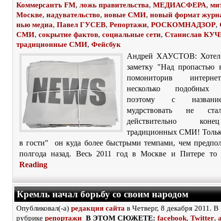
Коммерсантъ FM
,
ложь правительства
,
МЕДИАСФЕРА
,
ми
Москве
,
надувательство
,
новые СМИ
,
новый формат журн
нью медиа
,
Павел ГУСЕВ
,
Репортажи
,
РОСКОМНАДЗОР
,
СМИ
,
сокрытие фактов
,
социальные сети
,
Станислав КУЧ
традиционные СМИ
,
Фейсбук
Андрей ХАУСТОВ: Хотел 
заметку "Над пропастью 
помониторив интерне
несколько подобных з
поэтому с названи
мудрствовать не с
действительно кон
традиционных СМИ! Тольк
в гости" он куда более быстрыми темпами, чем предпол
полгода назад. Весь 2011 год в Москве и Питере то 
Reading
Кремль начал борьбу со своим народом
Опубликовал(-а)
редакция сайта
в Четверг, 8 декабря 2011. В
рубрике
репортажи
В ЭТОМ СЮЖЕТЕ:
facebook
,
Twitter
,