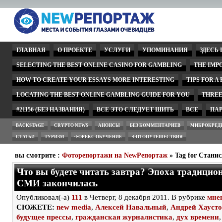
ГЛАВНАЯ
О ПРОЕКТЕ
УСЛУГИ
УПОМИНАНИЯ
ЗДЕСЬ
SELECTING THE BEST ONLINE CASINO FOR GAMBLING
THE IMP
HOW TO CREATE YOUR ESSAYS MORE INTERESTING
TIPS FOR A
LOCATING THE BEST ONLINE GAMBLING GUIDE FOR YOU
THREE
#21156 (БЕЗ НАЗВАНИЯ)
ВСЕ ЭТО СЛЕДУЕТ ШИТЬ
ВСЕ
ПА
BACKSTAGE
CRYPTO NEWS
АНОНСЫ
БЕЗ КОММЕНТАРИЕВ
МИКРОКРЕД
СТАТЬИ
ТУРИЗМ
ФОРЕКС ОБУЧЕНИЕ
ФОТОПУТЕШЕСТВИЯ
вы смотрите :
Фоторепортажи на NewРепортаж
» Tag for Стан
Что вы будете читать завтра? Эпоха традици
СМИ закончилась
Опубликовал(-а)
111
в Четверг, 8 декабря 2011. В рубрике
мне
СЮЖЕТЕ:
new media
,
Алексей Навальный
,
Андрей Хаусто
будущее прессы
,
гражданская журналистика
,
дух времени