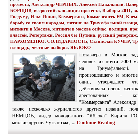
протеста
,
Александр ЧЕРНЫХ
,
Алексей Навальный
,
Вале
БОРЩОВ
,
всероссийская акция протеста
,
Выборы 2011
,
в
Госдуму
,
Илья Яшин
,
Коммерсант
,
Коммерсантъ FM
,
Крем
борьбу со своим народом
,
митинг на Триумфальной площа
митинги в Москве
,
митинги в москве сейчас
,
полиция
,
про
властей
,
Репортажи
,
Россия без Путина
,
русский репортаж
ПАРХОМЕНКО
,
СОЛИДАРНОСТЬ
,
Станислав КУЧЕР
,
Тр
площадь
,
честные выборы
,
ЯБЛОКО
Позавчера в Москве зад
человек из почти 2000 
на Триумфальной. 
произошедшего и многи
один, утверждают, чт
действовала очень жест
арестованных - корр
"Коммерсанта" Александ
также несколько журналистов других изданий, пол
НЕМЦОВ, лидер молодежного "Яблока" Кирилл Г
многие другие. Чуть позже, ...
Continue Reading