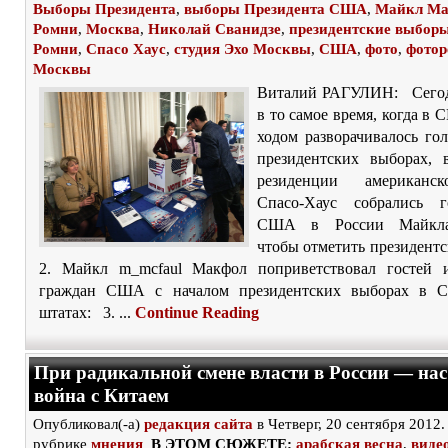
Выборы Президента
,
выборы Президента США
,
Майкл Ма
Ромни
,
Москва
,
Николай Сванидзе
,
президентские выбор
Ромни
,
Спасо Хаус
,
студия Эхо Москвы
,
США
,
фото
,
фотор
Москвы
Виталий РАГУЛИН: Сегод
в то самое время, когда 
ходом разворачивалось го
президентских выборах,
резиденции американс
Спасо-Хаус собрались г
США в России Майкла
чтобы отметить президент
2. Майкл m_mcfaul Макфол поприветствовал гостей 
граждан США с началом президентских выборах в С
штатах: 3. ...
Continue Reading
При радикальной смене власти в России — нас
война с Китаем
Опубликовал(-а)
редакция сайта
в Четверг, 20 сентября 2012.
рубрике
мнения
В ЭТОМ СЮЖЕТЕ:
арабская весна
,
виде