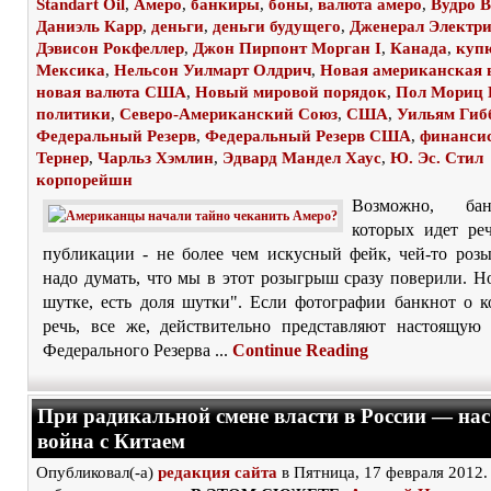
Standart Oil
,
Амеро
,
банкиры
,
боны
,
валюта амеро
,
Вудро 
Даниэль Карр
,
деньги
,
деньги будущего
,
Дженерал Электр
Дэвисон Рокфеллер
,
Джон Пирпонт Морган I
,
Канада
,
куп
Мексика
,
Нельсон Уилмарт Олдрич
,
Новая американская 
новая валюта США
,
Новый мировой порядок
,
Пол Мориц 
политики
,
Северо-Американский Союз
,
США
,
Уильям Гиб
Федеральный Резерв
,
Федеральный Резерв США
,
финанси
Тернер
,
Чарльз Хэмлин
,
Эдвард Мандел Хаус
,
Ю. Эс. Стил
корпорейшн
Возможно, ба
которых идет ре
публикации - не более чем искусный фейк, чей-то роз
надо думать, что мы в этот розыгрыш сразу поверили. Н
шутке, есть доля шутки". Если фотографии банкнот о к
речь, все же, действительно представляют настоящую 
Федерального Резерва ...
Continue Reading
При радикальной смене власти в России — нас
война с Китаем
Опубликовал(-а)
редакция сайта
в Пятница, 17 февраля 2012.