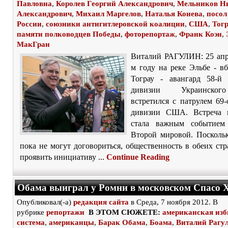
Павловна
,
Королев Георгий Александрович
,
Мельников Н
Александрович
,
Михаил Маргелов
,
Наталья Конева
,
посо
России
,
союзники антигитлеровской коалиции
,
США
,
Тог
памяти полководцев Победы
,
фоторепортаж
,
Франк Коэн
,
МакГран
Виталий РАГУЛИН: 25 апр
м году на реке Эльбе - в
Тограу - авангард 58-й 
дивизии Украинско
встретился с патрулем 69
дивизии США. Встреча 
стала важным событием
Второй мировой. Посколь
пока не могут договориться, общественность в обеих ст
проявить инициативу ...
Continue Reading
Обама выиграл у Ромни в московском Спасо 
Опубликовал(-а)
редакция сайта
в Среда, 7 ноября 2012. В
рубрике
репортажи
В ЭТОМ СЮЖЕТЕ:
американская изб
система
,
американцы
,
Барак Обама
,
Боама
,
Виталий Рагу