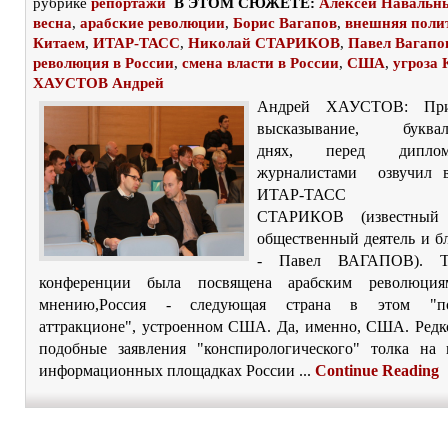
рубрике
репортажи
В ЭТОМ СЮЖЕТЕ:
Алексей Навальн
весна
,
арабские революции
,
Борис Вагапов
,
внешняя поли
Китаем
,
ИТАР-ТАСС
,
Николай СТАРИКОВ
,
Павел Вагапо
революция в России
,
смена власти в России
,
США
,
угроза 
ХАУСТОВ Андрей
Андрей ХАУСТОВ: При
высказывание, бук
днях, перед дипло
журналистами озвучил в
ИТАР-ТАСС Н
СТАРИКОВ (известный 
общественный деятель и бл
- Павел ВАГАПОВ). Те
конференции была посвящена арабским революци
мнению,Россия - следующая страна в этом "по
аттракционе", устроенном США. Да, именно, США. Ред
подобные заявления "конспирологического" толка на
информационных площадках России ...
Continue Reading