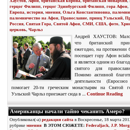
Хаустов
,
Афон
,
британская корона
,
британская монархия
,
герцог Филипп
,
герцог Эдинбургский Филипп
,
гора Афон
,
Европа
,
история
,
мнения
,
Ольга Константиновна
,
паломни
паломничество на Афон
,
Православие
,
принц Уэльский
,
Пр
Россия
,
Святая Гора
,
Святой Афон
,
СМИ
,
США
,
фото
,
Хри
церковь
,
Чарльз
Андрей ХАУСТОВ: Мало 
что британский при
ежегодно, на протяжении б
посещает гору Афон вciali
и является одним из благод
святого для православ
Помимо активной благот
деятельности (Евросою
помогает 20-ти греческим монастырям на Святой г
Уэльский Чарльз приезжает сюда в ...
Continue Reading
Американцы начали тайно чеканить Амеро?
Опубликовал(-а)
редакция сайта
в Воскресенье, 18 марта 201
рубрике
мнения
В ЭТОМ СЮЖЕТЕ:
Federaljack
,
J.P. Mor