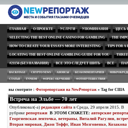
ГЛАВНАЯ
О ПРОЕКТЕ
УСЛУГИ
УПОМИНАНИЯ
ЗДЕСЬ
SELECTING THE BEST ONLINE CASINO FOR GAMBLING
THE IMP
HOW TO CREATE YOUR ESSAYS MORE INTERESTING
TIPS FOR A
LOCATING THE BEST ONLINE GAMBLING GUIDE FOR YOU
THREE
#21156 (БЕЗ НАЗВАНИЯ)
ВСЕ ЭТО СЛЕДУЕТ ШИТЬ
ВСЕ
ПА
BACKSTAGE
CRYPTO NEWS
АНОНСЫ
БЕЗ КОММЕНТАРИЕВ
МИКРОКРЕД
СТАТЬИ
ТУРИЗМ
ФОРЕКС ОБУЧЕНИЕ
ФОТОПУТЕШЕСТВИЯ
вы смотрите :
Фоторепортажи на NewРепортаж
» Tag for США
Встреча на Эльбе — 70 лет
Опубликовал(-а)
редакция сайта
в Среда, 29 апреля 2015. В
рубрике
репортажи
В ЭТОМ СЮЖЕТЕ:
авторские репорт
Георгиевская ленточка
,
ветераны
,
Виталий Рагулин
,
встре
Вторая мировая
,
Джон Теффт
,
Иван Мозговенко
,
Козакова