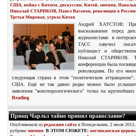
США
,
война с Китаем
,
дискуссии
,
Китай
,
мнения
,
Наваль
Николай СТАРИКОВ
,
Павел Вагапов
,
революция в России
Третья Мировая
,
угроза Китая
Андрей ХАУСТОВ: При
высказывание перед дип
журналистами в питерско
ТАСС озвучил писател
публицист и общественн
Николай СТАРИКОВ. Те
конференции была посвяще
революциям. По его мнен
следующая страна в этом "политическом аттракционе",
США. Ещё не так давно редко можно было услышат
заявления "конспирологического" толка на крупнейших 
Reading
Принц Чарльз тайно принял православие?
Опубликовал(-а)
редакция сайта
в Понедельник, 2 июля 2012.
рубрике
мнения
В ЭТОМ СЮЖЕТЕ:
англиканская церквь