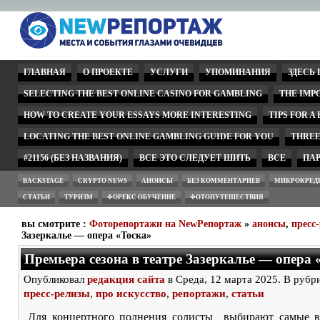
ГЛАВНАЯ
О ПРОЕКТЕ
УСЛУГИ
УПОМИНАНИЯ
ЗДЕСЬ
SELECTING THE BEST ONLINE CASINO FOR GAMBLING
THE IMP
HOW TO CREATE YOUR ESSAYS MORE INTERESTING
TIPS FOR A
LOCATING THE BEST ONLINE GAMBLING GUIDE FOR YOU
THREE
#21156 (БЕЗ НАЗВАНИЯ)
ВСЕ ЭТО СЛЕДУЕТ ШИТЬ
ВСЕ
ПА
BACKSTAGE
CRYPTO NEWS
АНОНСЫ
БЕЗ КОММЕНТАРИЕВ
МИКРОКРЕД
СТАТЬИ
ТУРИЗМ
ФОРЕКС ОБУЧЕНИЕ
ФОТОПУТЕШЕСТВИЯ
вы смотрите :
Фоторепортажи на NewРепортаж
»
анонсы
,
пресс
Зазеркалье — опера «Тоска»
Премьера сезона в театре Зазеркалье — опера 
Опубликовал
редакция сайта
в Среда, 12 марта 2025. В рубр
пресс-релизы
,
про искусство
,
репортажи
,
статьи
Для концертного полнения солисты выбирают самые