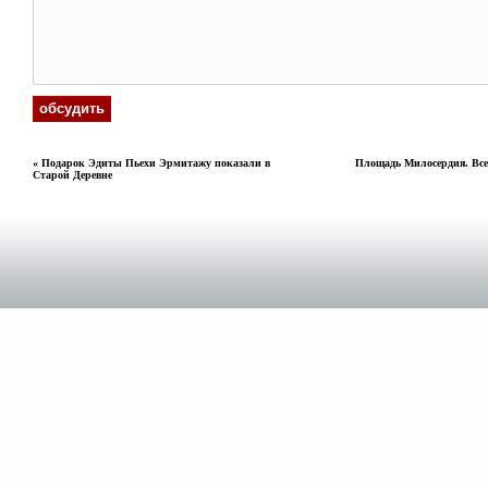
«
Подарок Эдиты Пьехи Эрмитажу показали в
Площадь Милосердия. Все 
Старой Деревне