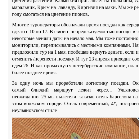
цветения растений. Калмыкия приглашает на тюльпаны, А
маральник, Крым на лаванду, Киргизия на маки. Мы же р
году смотаться на цветение пионов.
Многие туроператоры обозначали время поездки как сере
где-то с 10 по 17. В связи с непредсказуемостью погоды в 
некоторые меняли даты на начало мая. Мы тоже постоянно
мониторили, переписывались с местными компаниями. Н
предложили тур на 1 мая, пообещав вернуть деньги, если 
отменить /перенести поездку. И тут 23 апреля приходит со
едем 26. И как промахнутся петербургские компании, пла
более позднее время.
За одну ночь мы проработали логистику поездки. Ока
самый близкий маршрут лежит через… Ульяновс
неожиданно. 25 мы вылетели, заказав отель Барселона на
этом волжском городе. Отель современный, 4*, построе
неульяновском стиле