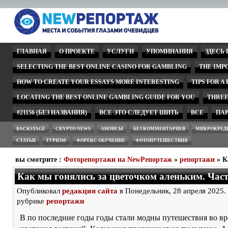
ГЛАВНАЯ
О ПРОЕКТЕ
УСЛУГИ
УПОМИНАНИЯ
ЗДЕСЬ
SELECTING THE BEST ONLINE CASINO FOR GAMBLING
THE IMP
HOW TO CREATE YOUR ESSAYS MORE INTERESTING
TIPS FOR A
LOCATING THE BEST ONLINE GAMBLING GUIDE FOR YOU
THREE
#21156 (БЕЗ НАЗВАНИЯ)
ВСЕ ЭТО СЛЕДУЕТ ШИТЬ
ВСЕ
ПА
BACKSTAGE
CRYPTO NEWS
АНОНСЫ
БЕЗ КОММЕНТАРИЕВ
МИКРОКРЕД
СТАТЬИ
ТУРИЗМ
ФОРЕКС ОБУЧЕНИЕ
ФОТОПУТЕШЕСТВИЯ
вы смотрите :
Фоторепортажи на NewРепортаж
»
репортажи
» К
Как мы гонялись за цветочком аленьким. Част
Опубликовал
редакция сайта
в Понедельник, 28 апреля 2025.
рубрике
репортажи
В по последние годы годы стали модны путешествия во в