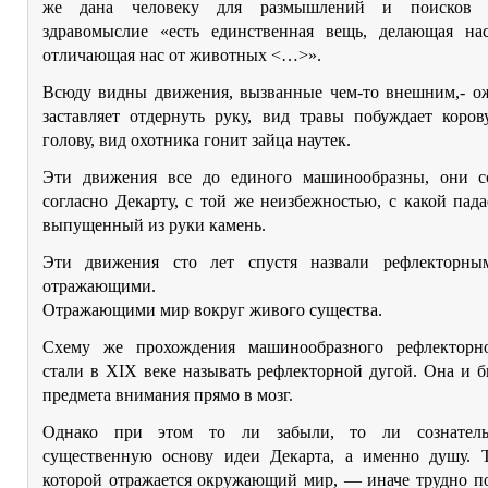
же дана человеку для размышлений и поисков
здравомыслие «есть единственная вещь, делающая н
отличающая нас от животных <…>».
Всюду видны движения, вызванные чем-то внешним,- о
заставляет отдернуть руку, вид травы побуждает коров
голову, вид охотника гонит зайца наутек.
Эти движения все до единого машинообразны, они с
согласно Декарту, с той же неизбежностью, с какой пад
выпущенный из руки камень.
Эти движения сто лет спустя назвали рефлекторны
отражающими.
Отражающими мир вокруг живого существа.
Схему же прохождения машинообразного рефлекторн
стали в XIX веке называть рефлекторной дугой. Она и б
предмета внимания прямо в мозг.
Однако при этом то ли забыли, то ли сознател
существенную основу идеи Декарта, а именно душу. 
которой отражается окружающий мир, — иначе трудно по