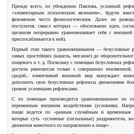
Прежде всего, по убеждению Павлова, условный рефле
«элементарным психическим явлением», будучи вме
феноменом чисто физиологическим. Далее он развор
постулатов, смысл которых — обоснование идеи, согла
организм непрерывно уравновешивает себя с внешней с
приспосабливается к ней).
Первый этап такого уравновешивания — безусловные р
самых простейших (кашель, мигание) до оборонительног
пищевого и т. д. Поскольку с помощью безусловных реф
достичь равновесия только с совершенно неизменной, 
средой,- изменчивый внешний мир вынуждает живо
дополнить свои безусловные рефлексы движениями бол
уровня: условными рефлексами.
С их помощью производится уравновешивание по о
переменным внешним воздействиям (условиям). Напр
пищи ведется по «разным случайным и временным п
которые суть «условные (сигнальные) раздражители, в
движения животного по направлению к пище» .