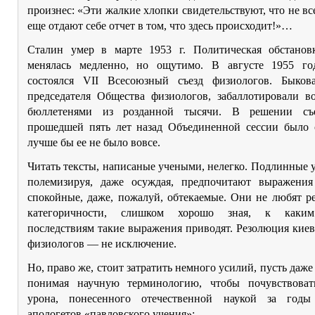
произнес: «Эти жалкие хлопки свидетельствуют, что не все
еще отдают себе отчет в том, что здесь происходит!»…
Сталин умер в марте 1953 г. Политическая обстанов
менялась медленно, но ощутимо. В августе 1955 г
состоялся VII Всесоюзный съезд физиологов. Быков
председателя Общества физиологов, забаллотировали в
бюллетенями из розданной тысячи. В решении съе
прошедшей пять лет назад Объединенной сессии было с
лучше бы ее не было вовсе.
Читать тексты, написаные учеными, нелегко. Подлинные 
полемизируя, даже осуждая, предпочитают выражени
спокойные, даже, пожалуй, обтекаемые. Они не любят р
категоричности, слишком хорошо зная, к каки
последствиям такие выражения приводят. Резолюция киев
физиологов — не исключение.
Но, право же, стоит затратить немного усилий, пусть даже
понимая научную терминологию, чтобы почувствова
урона, понесенного отечественной наукой за годы
апологетов «павловского учения»: