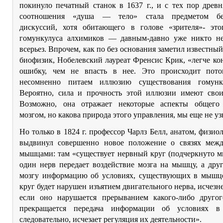
покинуло печатный станок в 1637 г., и с тех пор древ
соотношения «душа — тело» стала предметом бе
дискуссий, хотя обитающего в голове «зрителя»- это
гомункулуса алхимиков — давным-давно уже никто н
всерьез. Впрочем, как по без основания заметил известны
биофизик, Нобелевский лауреат Френсис Крик, «легче ко
ошибку, чем не впасть в нее. Это происходит пот
несомненно питаем иллюзию существования гомун
Вероятно, сила и прочность этой иллюзии имеют свои
Возможно, она отражает некоторые аспекты общего
мозгом, но какова природа этого управления, мы еще не уз
Но только в 1824 г. профессор Чарлз Белл, анатом, физиол
выдвинул совершенно новое положение о связях меж
мышцами: там «существует нервный круг (подчеркнуто мн
один нерв передает воздействие мозга на мышцу, а дру
мозгу информацию об условиях, существующих в мышце
круг будет нарушен изъятием двигательного нерва, исчезн
если оно нарушается прерыванием какого-либо другог
прекращается передача информации об условиях 
следовательно, исчезает регуляция их деятельности».