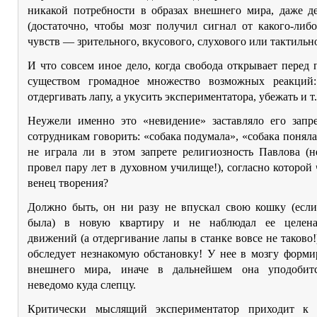
никакой потребности в образах внешнего мира, даже де
(достаточно, чтобы мозг получил сигнал от какого-либ
чувств — зрительного, вкусового, слухового или тактильн
И что совсем иное дело, когда свобода открывает пере
существом громадное множество возможных реакций
отдергивать лапу, а укусить экспериментатора, убежать и т.
Неужели именно это «невидение» заставляло его запр
сотрудникам говорить: «собака подумала», «собака поняла
не играла ли в этом запрете религиозность Павлова (н
провел пару лет в духовном училище!), согласно которой 
венец творения?
Должно быть, он ни разу не впускал свою кошку (если
была) в новую квартиру и не наблюдал ее целена
движений (а отдергивание лапы в станке вовсе не таково!)
обследует незнакомую обстановку! У нее в мозгу форми
внешнего мира, иначе в дальнейшем она уподобит
неведомо куда слепцу.
Критически мыслящий экспериментатор приходит к 