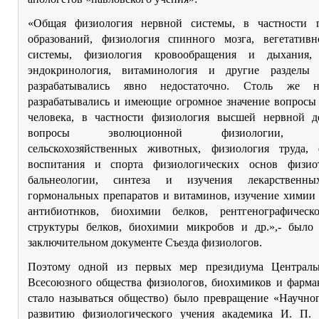
«Общая физиология нервной системы, в частности 
образований, физиология спинного мозга, вегетатив
системы, физиология кровообращения и дыхания, 
эндокринология, витаминология и другие разделы 
разрабатывались явно недостаточно. Столь же не
разрабатывались и имеющие огромное значение вопросы
человека, в частности физиология высшей нервной де
вопросы эволюционной физиологии, фи
сельскохозяйственных животных, физиология труда, 
воспитания и спорта физиологических основ физио
бальнеологии, синтеза и изучения лекарственны
гормональных препаратов и витаминов, изучение химии
антибиотнков, биохимии белков, рентгенографическ
структуры белков, биохимии микробов и др.»,- было
заключительном документе Съезда физиологов.
Поэтому одной из первых мер президиума Централь
Всесоюзного общества физиологов, биохимиков и фармак
стало называться общество) было превращение «Научног
развитию физиологического учения академика И. П.