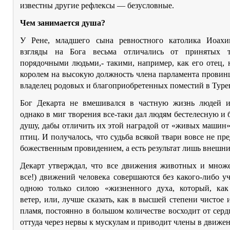
известны другие рефлексы — безусловные.
Чем занимается душа?
У Рене, младшего сына ревностного католика Иоахи
взгляды на Бога весьма отличались от принятых т
порядочными людьми,- такими, например, как его отец,
королем на высокую должность члена парламента провин
владелец родовых и благоприобретенных поместий в Туре
Бог Декарта не вмешивался в частную жизнь людей 
однако в миг творения все-таки дал людям бестелесную и
душу, дабы отличить их этой наградой от «живых машин
птиц. И получалось, что судьба всякой твари вовсе не пр
божественным провидением, а есть результат лишь внешн
Декарт утверждал, что все движения животных и множе
все!) движений человека совершаются без какого-либо у
одною только силою «жизненного духа, который, ка
ветер, или, лучше сказать, как в высшей степени чистое
пламя, постоянно в большом количестве восходит от сердц
оттуда через нервы к мускулам и приводит члены в движен