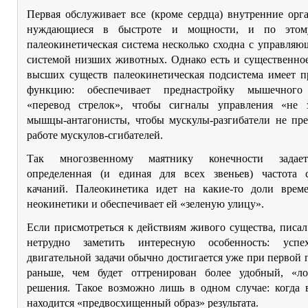
Первая обслуживает все (кроме сердца) внутренние орг
нуждающиеся в быстроте и мощности, и по этом
палеокинетическая система несколько сходна с управля
системой низших животных. Однако есть и существенное
высших существ палеокинетическая подсистема имеет 
функцию: обеспечивает преднастройку мышечного 
«перевод стрелок», чтобы сигналы управления «не 
мышцы-антагонисты, чтобы мускулы-разгибатели не пре
работе мускулов-сгибателей.
Так многозвенному маятнику конечности задае
определенная (и единая для всех звеньев) частота 
качаний. Палеокинетика идет на какие-то доли врем
неокинетики и обеспечивает ей «зеленую улицу».
Если присмотреться к действиям живого существа, писа
нетрудно заметить интересную особенность: успе
двигательной задачи обычно достигается уже при первой п
раньше, чем будет оттренирован более удобный, «л
решения. Такое возможно лишь в одном случае: когда 
находится «предвосхищенный образ» результата.