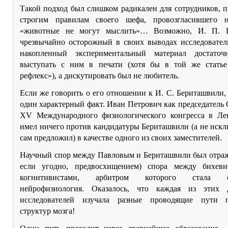
Такой подход был слишком радикален для сотрудников, 
строгим правилам своего шефа, провозгласившего н
«животные не могут мыслить»… Возможно, И. П. П
чрезвычайно осторожный в своих выводах исследователь
накопленный экспериментальный материал достаточ
выступать с ним в печати (хотя бы в той же стать
рефлекс»), а дискутировать был не любитель.
Если же говорить о его отношении к И. С. Бериташвили,
один характерный факт. Иван Петрович как председатель
XV Международного физиологического конгресса в Ле
имел ничего против кандидатуры Бериташвили (а не искл
сам предложил) в качестве одного из своих заместителей.
Научный спор между Павловым и Бериташвили был отраж
если угодно, предвосхищением) спора между бихев
когнитивистами, арбитром которого стала со
нейрофизиология. Оказалось, что каждая из этих 
исследователей изучала разные проводящие пути п
структур мозга!