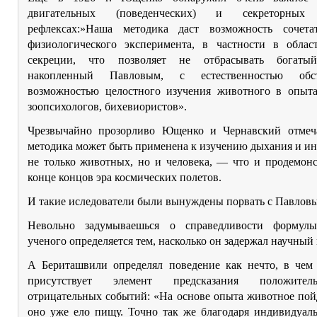
двигательных (поведенческих) и секреторных 
рефлексах:»Наша методика даст возможность сочета
физиологического эксперимента, в частности в облас
секреции, что позволяет не отбрасывать богатый
накопленный Павловым, с естественностью обс
возможностью целостного изучения животного в опыта
зоопсихологов, бихевиористов».
Чрезвычайно прозорливо Ющенко и Чернавский отмеч
методика может быть применена к изучению дыхания и и
не только животных, но и человека, — что и продемонс
конце концов эра космических полетов.
И такие иследователи были вынуждены порвать с Павлов
Невольно задумываешься о справедливости формулы
ученого определяется тем, насколько он задержал научны
А Бериташвили определял поведение как нечто, в чем
присутствует элемент предсказания положите
отрицательных событий: «На основе опыта животное пойд
оно уже ело пищу. Точно так же благодаря индивидуал