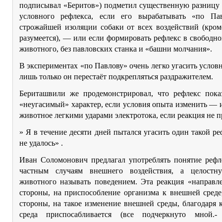
подписывал «Беритов») подметил существенную разницу 
условного рефлекса, если его вырабатывать «по Па
строжайшей изоляции собаки от всех воздействий (кром
разумеется), — или если формировать рефлекс в свободн
животного, без павловских станка и «башни молчания».
В экспериментах «по Павлову» очень легко угасить услов
лишь только он перестаёт подкрепляться раздражителем.
Бериташвили же продемонстрировал, что рефлекс пока
«неугасимый» характер, если условия опыта изменить — 
животное легкими ударами электротока, если реакция не п
» Я в течение десяти дней пытался угасить один такой ре
не удалось» .
Иван Соломонович предлагал употреблять понятие рефл
частным случаям внешнего воздействия, а целостн
животного называть поведением. Эта реакция «направле
стороны, на приспособление организма к внешней среде
стороны, на такое изменение внешней среды, благодаря 
среда приспосабливается (все подчеркнуто мной.