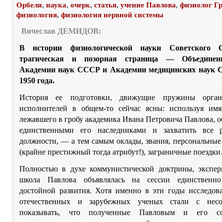
Орбели
,
наука
,
очерк
,
статья
,
учение Павлова
,
физиолог Г
физиология
,
физиология нервной системы
Вячеслав ДЕМИДОВ:
В истории физиологической науки Советского 
трагическая и позорная страница — Объединен
Академии наук СССР и Академии медицинских наук 
1950 года.
История ее подготовки, движущие пружины орган
исполнителей в общем-то сейчас ясны: используя им
лежавшего в гробу академика Ивана Петровича Павлова, о
единственными его наследниками и захватить все 
должности, — а тем самым оклады, звания, персональны
(крайне престижный тогда атрибут!), заграничные поездк
Полностью в духе коммунистической доктрины, экспер
школа Павлова объявлялась на сессии единственн
достойной развития. Хотя именно в эти годы исследов
отечественных и зарубежных ученых стали с несо
показывать, что полученные Павловым и его со