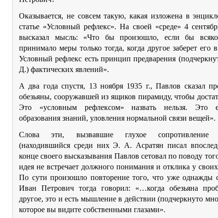
Оказывается, не совсем такую, какая изложена в энцик
статье «Условный рефлекс». На своей «среде» 4 сентябр
высказал мысль: «Что бы произошло, если бы всяк
принимало меры только тогда, когда другое заберет его 
Условный рефлекс есть принцип предварения (подчеркну
Д.) фактических явлений».
А два года спустя, 13 ноября 1935 г., Павлов сказал п
обезьяны, сооружавшей из ящиков пирамиду, чтобы доста
Это «условным рефлексом» назвать нельзя. Это е
образования знаний, уловления нормальной связи вещей».
Слова эти, вызвавшие глухое сопротивление с
(находившийся среди них Э. А. Асратян писал впосле
конце своего высказывания Павлов сетовал по поводу того,
идея не встречает должного понимания и отклика у своих
По сути произошло повторение того, что уже однажды с
Иван Петрович тогда говорил: «…когда обезьяна про
другое, это и есть мышление в действии (подчеркнуто мно
которое вы видите собственными глазами».