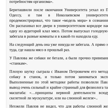
потребностям организма».
Бериташвили после окончания Университета уехал из П
Одессу, и там в Николаевском университет
продемонстрировал, что такое «модель мира» в сознани
Он распахивал все двери в университетском коридоре н
одну из аудиторий клал мясо. Потом выпускал голодную
забегала в разные комнаты и в какой-то находила еду.
На следующий день она уже никуда не забегала. А прямо 
туда, где нашла мясо в прошлый раз.
У Павлова же собаки не бегали, а были прочно привяза
«станкам».
Плохую шутку сыграла с Иваном Петровичем его методи
собаку в станок, и только потом заниматься эксп
Выполненные по этой методике работы позволили Павл
вывод очень сильный и крайне странный для физиолога так
масштаба: «…принципы нервной деятельности всюд
скелетной ли мускулатуре, или на слюнной железе»..
Неужели Павлов не видел, что для работы слюнной же