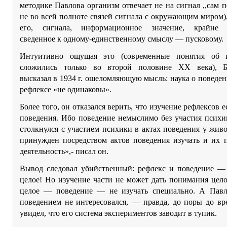
методике Павлова организм отвечает не на сигнал ,,сам по 
не во всей полноте связей сигнала с окружающим миром),
его, сигнала, информационное значение, крайне о
сведенное к одному-единственному смыслу — пусковому.
Интуитивно ощущая это (современные понятия об 
сложились только во второй половине ХХ века), Б
высказал в 1934 г. ошеломляющую мысль: наука о поведен
рефлексе «не одинаковы».
Более того, он отказался верить, что изучение рефлексов е
поведения. Ибо поведение немыслимо без участия психи
столкнулся с участием психики в актах поведения у жив
принужден посредством актов поведения изучать и их 
деятельность»,- писал он.
Вывод следовал убийственный: рефлекс и поведение — 
целое! Но изучение части не может дать понимания цело
целое — поведение — не изучать специально. А Пав
поведением не интересовался, — правда, до поры до вр
увидел, что его система экспериментов заводит в тупик.