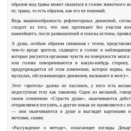
образом вид травы может оказаться в голове животного 
ее, травы, то есть образом, как его не понимай.
Ведь машинообразность рефлекторных движений, соглас
следует из того, что они протекают без участия в
важнейшего, после размышлений и поиска истины, проявл
А душа, особым образом связанная с телом, представля
чем-то вроде зрителя, сидящего в голове и наблюдающе
которые рисуются органами чувств на поверхности мозга: «
или голова поворачиваются в какую-нибудь сторону
предупреждается об этом изменении, которое нервы, на
мускулах, обслуживающих движения, вызывают в мозгу».
Этот «зритель» далеко не пассивен, у него есть жела
недоступная телу как таковому. Одни из желаний, гово
своем сочинении «Страсти души», оканчиваются дейс
отправляемся погулять, а другие никак не проявляются с 
— они оканчиваются в душе и выглядят картинами в
мечтами, снами.
«Рассуждение о методе», излагающее взгляды Декар