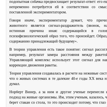
подопытная собачка предвосхищает результат-ответ: его ещ
непременно потребуется ей в соответствии со смыс
поставленной экспериментатором.
Говоря иначе, экспериментатор думает, что причи
животного является сигнал-раздражитель (звонок, н
истинная причина иная: содержащийся в голов
психофизиологический образ того, что произойдет. Образ
содержанию принадлежащий будущему».
В теории управления есть такое понятие: сигнал рассо
например, результат замера расстояния между ракет
Управляющий комплекс использует этот сигнал для наве
коррекции движения ракеты.
Теория управления создавалась в расчете на неживые сис
что о живых системах в те далекие 40-е годы ХХ века 
думал.
Норберт Винер, а за ним и другие ученые перенесли
подход на живые организмы. Им, этим ученым, казалось, ч
берет стакан со стола, то это происходит потому, что глаз