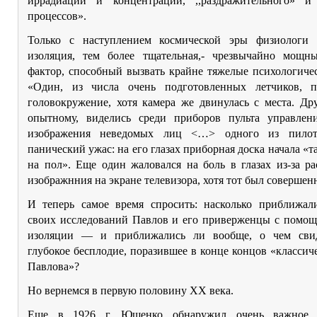
иррадиации и концентрации, ,,раздражительного» и
процессов».
Только с наступлением космической эры физиологи 
изоляция, тем более тщательная,- чрезвычайно мощ
фактор, способный вызвать крайне тяжелые психологиче
«Один, из числа очень подготовленных летчиков, п
головокружение, хотя камера же двинулась с места. Др
опытному, виделись среди приборов пульта управлен
изображения неведомых лиц <…> одного из пилот
панический ужас: на его глазах приборная доска начала «та
на пол». Еще один жаловался на боль в глазах из-за р
изображнния на экране телевизора, хотя тот был совершенн
И теперь самое время спросить: насколько приближал
своих исследований Павлов и его приверженцы с помощ
изоляции — и приближались ли вообще, о чем свид
глубокое бесплодие, поразившее в конце концов «класси
Павлова»?
Но вернемся в первую половину ХХ века.
Еще в 1926 г. Ющенко обнаружил очень важное 