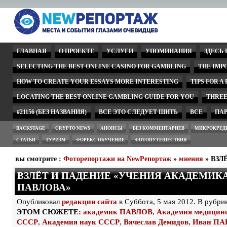
ГЛАВНАЯ
О ПРОЕКТЕ
УСЛУГИ
УПОМИНАНИЯ
ЗДЕСЬ
SELECTING THE BEST ONLINE CASINO FOR GAMBLING
THE IMP
HOW TO CREATE YOUR ESSAYS MORE INTERESTING
TIPS FOR A
LOCATING THE BEST ONLINE GAMBLING GUIDE FOR YOU
THREE
#21156 (БЕЗ НАЗВАНИЯ)
ВСЕ ЭТО СЛЕДУЕТ ШИТЬ
ВСЕ
ПА
BACKSTAGE
CRYPTO NEWS
АНОНСЫ
БЕЗ КОММЕНТАРИЕВ
МИКРОКРЕД
СТАТЬИ
ТУРИЗМ
ФОРЕКС ОБУЧЕНИЕ
ФОТОПУТЕШЕСТВИЯ
вы смотрите :
Фоторепортажи на NewРепортаж
»
мнения
» ВЗЛ
ВЗЛЁТ И ПАДЕНИЕ «УЧЕНИЯ АКАДЕМИК
ПАВЛОВА»
Опубликовал
редакция сайта
в Суббота, 5 мая 2012. В рубри
ЭТОМ СЮЖЕТЕ:
академик ПАВЛОВ
,
Академия медицин
СССР
,
Академия наук СССР
,
Вячеслав Демидов
,
Иван ПА