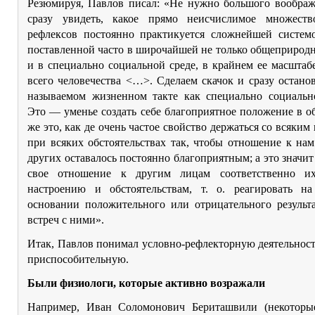
Резюмируя, Павлов писал: «Не нужно большого воображ
сразу увидеть, какое прямо неисчислимое множест
рефлексов постоянно практикуется сложнейшей системо
поставленной часто в широчайшей не только общеприродн
и в специально социальной среде, в крайнем ее масштаб
всего человечества <…>. Сделаем скачок и сразу остано
называемом жизненном такте как специально социальн
Это — уменье создать себе благоприятное положение в о
же это, как де очень частое свойство держаться со всяким 
при всяких обстоятельствах так, чтобы отношение к на
других оставалось постоянно благоприятным; а это значи
свое отношение к другим лицам соответственно их
настроению и обстоятельствам, т. о. реагировать н
основании положительного или отрицательного результ
встреч с ними».
Итак, Павлов понимал условно-рефлекторную деятельност
приспособительную.
Были физиологи, которые активно возражали
Например, Иван Соломонович Бериташвили (некоторы