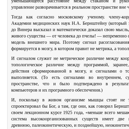
уменьшающееся расстояние между стаканом и руко
управление разворачивается в реальном пространстве вне 
Тогда как согласно московскому ученому. члену-кор
Академии медицинских наук Н.А. Бернштейну (который з
до Винера высказал и математически доказал свою мысль,
живого существа — от человека до пчелы! — непременно
модель внешнего мира. Поэтому сигнал расогласования 
формируется в мозгу, в котором правит не метрика, а топол
И сигналом служит не метрическое различие между коор
топологическое различие между программой, заранее
действия сформированной в мозгу, и сигналами о т
выполняется. (То есть сигналами во внутреннем, с
пространстве, что и было подтверждено в результа
компьютеров и их програмного обеспечения.)
И, поскольку в живом организме мышцы стоят не т
спроектировал бы Бог, а там, где они, как говорил Бернш
своем лекционном курсе 1925 года, «меньше всего меша
система высокоорганизованных существ имеет две 
древнюю, палеокинетическую, и позднейшую, неокинетич