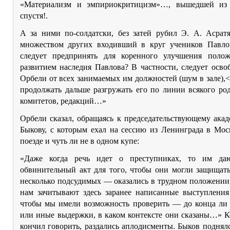
«Материализм и эмпириокритицизм»…, вышедшей из 
спустя!.
А за ними по-солдатски, без затей рубил Э. А. Асратя
множеством других входивший в круг учеников Павло
следует предпринять для коренного улучшения поло
развитием наследия Павлова? В частности, следует осво
Орбели от всех занимаемых им должностей (шум в зале),
продолжать дальше разгружать его по линии всякого ро
комитетов, редакций…»
Орбели сказал, обращаясь к председательствующему ака
Быкову, с которым ехал на сессию из Ленинграда в Мос
поезде и чуть ли не в одном купе:
«Даже когда речь идет о преступниках, то им даю
обвинительный акт для того, чтобы они могли защищ
несколько подсудимых — оказались в трудном положении
нам зачитывают здесь заранее написанные выступления
чтобы мы имели возможность проверить — до конца ли 
или иные выдержки, в каком контексте они сказаны…» К
кончил говорить, раздались аплодисменты. Быков поднял