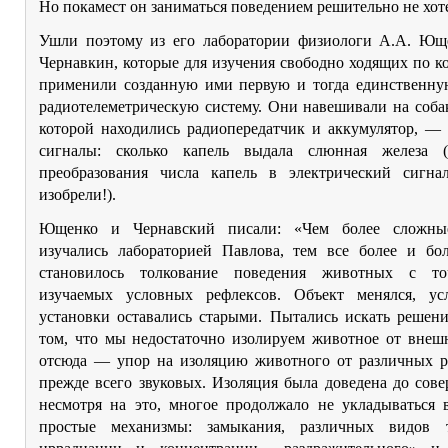
Но покамест он заниматься поведением решительно не хот
Ушли поэтому из его лаборатории физиологи А.А. Ющ
Чернавкин, которые для изучения свободно ходящих по к
применили созданную ими первую и тогда единственную
радиотелеметрическую систему. Они навешивали на соба
которой находились радиопередатчик и аккумулятор, —
сигналы: сколько капель выдала слюнная железа (
преобразования числа капель в электрический сигн
изобрели!).
Ющенко и Чернавский писали: «Чем более сложны
изучались лабораторией Павлова, тем все более и бо
становилось толкование поведения животных с то
изучаемых условных рефлексов. Объект менялся, ус
установки оставались старыми. Пытались искать решени
том, что мы недостаточно изолируем животное от внешн
отсюда — упор на изоляцию животного от различных р
прежде всего звуковых. Изоляция была доведена до сове
несмотря на это, многое продолжало не укладываться 
простые механизмы: замыкания, различных видов т