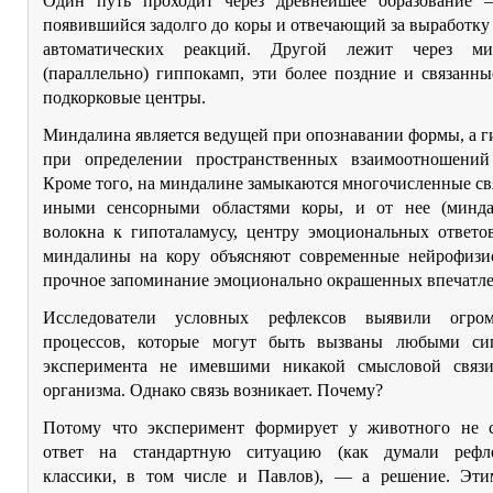
Один путь проходит через древнейшее образование 
появившийся задолго до коры и отвечающий за выработк
автоматических реакций. Другой лежит через м
(параллельно) гиппокамп, эти более поздние и связанн
подкорковые центры.
Миндалина является ведущей при опознавании формы, а 
при определении пространственных взаимоотношений
Кроме того, на миндалине замыкаются многочисленные св
иными сенсорными областями коры, и от нее (минд
волокна к гипоталамусу, центру эмоциональных ответо
миндалины на кору объясняют современные нейрофизи
прочное запоминание эмоционально окрашенных впечатл
Исследователи условных рефлексов выявили огро
процессов, которые могут быть вызваны любыми си
эксперимента не имевшими никакой смысловой связ
организма. Однако связь возникает. Почему?
Потому что эксперимент формирует у животного не 
ответ на стандартную ситуацию (как думали рефле
классики, в том числе и Павлов), — а решение. Эт