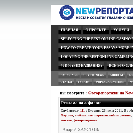
ГЛАВНАЯ
О ПРОЕКТЕ
УСЛУГИ
SELECTING THE BEST ONLINE CASINO
HOW TO CREATE YOUR ESSAYS MORE 
LOCATING THE BEST ONLINE GAMBLIN
#21156 (БЕЗ НАЗВАНИЯ)
ВСЕ ЭТО СЛ
BACKSTAGE
CRYPTO NEWS
АНОНСЫ
БЕ
СТАТЬИ
ТУРИЗМ
ФОРЕКС ОБУЧЕНИЕ
Ф
вы смотрите :
Фоторепортажи на Ne
Реклама на асфальте
Опубликовал
111
в Вторник, 28 июня 2011. В ру
Хаустов
,
в объективе
,
партизанский маркетинг
,
москва
,
фоторепортажи
Андрей ХАУСТОВ: