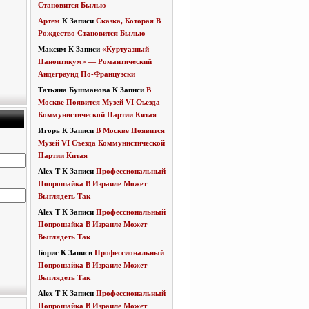
Становится Былью
Артем
К Записи
Сказка, Которая В
Рождество Становится Былью
Максим
К Записи
«Куртуазный
Паноптикум» — Романтический
Андеграунд По-Французски
Татьяна Бушманова
К Записи
В
Москве Появится Музей VI Съезда
Коммунистической Партии Китая
Игорь
К Записи
В Москве Появится
Музей VI Съезда Коммунистической
Партии Китая
Alex T
К Записи
Профессиональный
Попрошайка В Израиле Может
Выглядеть Так
Alex T
К Записи
Профессиональный
Попрошайка В Израиле Может
Выглядеть Так
Борис
К Записи
Профессиональный
Попрошайка В Израиле Может
Выглядеть Так
Alex T
К Записи
Профессиональный
Попрошайка В Израиле Может