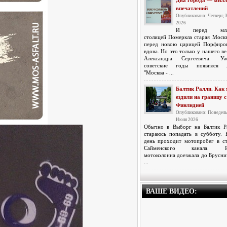
Два города — милл
впечатлений
Опубликовано: Четверг, 
2026
И перед мла
столицей Померкла старая Москв
перед новою царицей Порфиро
вдова. Но это только у нашего в
Александра Сергеевича. 
советские годы появился л
"Москва - ...
Балтик Ралли. Как
ездили на границу с
Финлндией
Опубликовано: Понедель
Июля 2026
Обычно в Выборг на Балтик Р
стараюсь попадать в субботу. 
день проходит мотопробег в с
Сайменского канала. Р
мотоколонна доезжала до Брусни
...
ВАШЕ ВИДЕО: