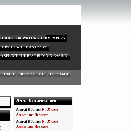
ETHODS FOR WRITING TERM PAPERS
N HOW TO WRITE AN ESSAY
O SELECT THE BEST BITCOIN CASINO
С-РЕЛИЗЫ
ПРО ИСКУССТВО
РЕПОРТАЖИ
Лента Комментариев
Андрей
К Записи
К Юбилею
Александра Невского
Андрей
К Записи
К Юбилею
ь
Александра Невского
 7