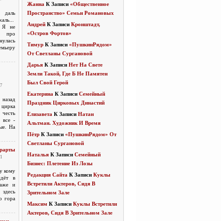
Жанна
К Записи
«Общественное
 даль
Пространство» Семьи Романовых
аль...
Андрей
К Записи
Кронштадт,
. Я не
«Остров Фортов»
а про
улась
Тимур
К Записи
«ПушкинРядом»
мьеру
От Светланы Сургановой
Дарья
К Записи
Нет На Свете
Земли Такой, Где Б Не Памятен
Был Свой Герой
 7
Екатерина
К Записи
Семейный
 назад
Праздник Цирковых Династий
 цирка
 честь
Елизавета
К Записи
Натан
 все -
Альтман. Художник И Время
ые. На
Пётр
К Записи
«ПушкинРядом» От
Светланы Сургановой
Эрарты
Наталья
К Записи
Семейный
 1
Бизнес: Плетение Из Лозы
Ну кому
Редакция Сайта
К Записи
Куклы
идёт в
Встретили Актеров, Сидя В
даже и
десь
Зрительном Зале
о гора
Максим
К Записи
Куклы Встретили
Актеров, Сидя В Зрительном Зале