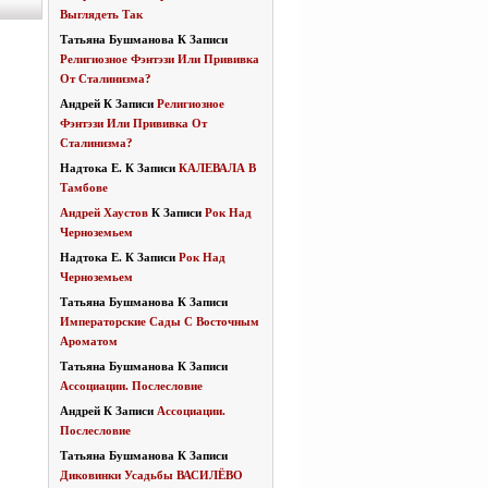
Выглядеть Так
Татьяна Бушманова
К Записи
Религиозное Фэнтэзи Или Прививка
От Сталинизма?
Андрей
К Записи
Религиозное
Фэнтэзи Или Прививка От
Сталинизма?
Надтока Е.
К Записи
КАЛЕВАЛА В
Тамбове
Андрей Хаустов
К Записи
Рок Над
Черноземьем
Надтока Е.
К Записи
Рок Над
Черноземьем
Татьяна Бушманова
К Записи
Императорские Сады С Восточным
Ароматом
Татьяна Бушманова
К Записи
Ассоциации. Послесловие
Андрей
К Записи
Ассоциации.
Послесловие
Татьяна Бушманова
К Записи
Диковинки Усадьбы ВАСИЛЁВО