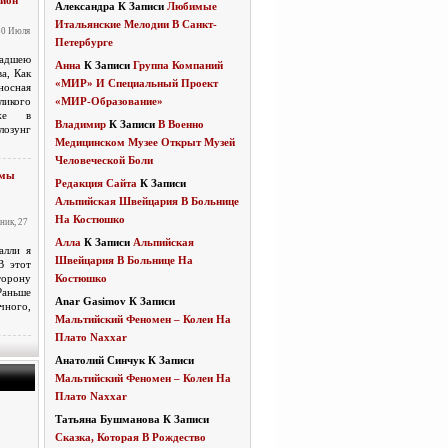
ион
Александра
К Записи
Любимые
Итальянские Мелодии В Санкт-
30 Июля
Петербурге
дшею
Анна
К Записи
Группа Компаний
а, Как
«МИР» И Специальный Проект
носная
еликого
«МИР-Образование»
Уже в
Владимир
К Записи
В Военно
озунг
Медицинском Музее Открыт Музей
Человеческой Боли
 мы
Редакция Сайта
К Записи
Альпийская Швейцария В Больнице
На Костюшко
ник, 27
Алла
К Записи
Альпийская
алли я
Швейцария В Больнице На
В этот
торону
Костюшко
аньше
Anar Gasimov
К Записи
чного,
Мальтийский Феномен – Колеи На
Плато Naxxar
Анатолий Синчук
К Записи
Мальтийский Феномен – Колеи На
Плато Naxxar
Татьяна Бушманова
К Записи
Сказка, Которая В Рождество