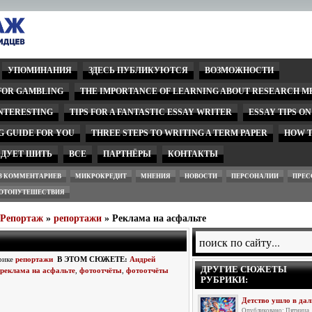
УПОМИНАНИЯ
ЗДЕСЬ ПУБЛИКУЮТСЯ
ВОЗМОЖНОСТИ
 FOR GAMBLING
THE IMPORTANCE OF LEARNING ABOUT RESEARCH M
INTERESTING
TIPS FOR A FANTASTIC ESSAY WRITER
ESSAY TIPS O
G GUIDE FOR YOU
THREE STEPS TO WRITING A TERM PAPER
HOW T
ЕДУЕТ ШИТЬ
ВСЕ
ПАРТНЁРЫ
КОНТАКТЫ
З КОММЕНТАРИЕВ
МИКРОКРЕДИТ
МНЕНИЯ
НОВОСТИ
ПЕРСОНАЛИИ
ПРЕС
ОТОПУТЕШЕСТВИЯ
wРепортаж
»
репортажи
» Реклама на асфальте
брике
репортажи
В ЭТОМ СЮЖЕТЕ:
Андрей
ДРУГИЕ СЮЖЕТЫ
реклама на асфальте
,
фотоотчёты
,
фотоотчёты
РУБРИКИ:
Детство ушло в дал
Опубликовано: Пятница,