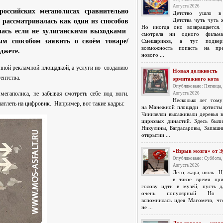
Августа 2026
оссийских мегаполисах сравнительно
Детство ушло в
Детства чуть чуть ж
 рассматривалась как один из способов
Но иногда оно возвращается
лась если не хулиганскими выходками
смотрела ни одного фильм
м способом заявить о своём товаре/
Смешариков, а тут подверн
возможность попасть на пре
джете.
нового ...
енной рекламной площадкой, а услуги по созданию
Новая должность
ентства.
эрмитажного кота
Опубликовано: Пятница,
егаполиса, не забывая смотреть себе под ноги.
Августа 2026
Несколько лет тому
чатлеть на цифровик. Например, вот такие кадры:
на Манежной площади артисты
Чинизелли высаживали деревья в
цирковых династий. Здесь были
Никулины, Багдасаровы, Запашн
открытии ...
«Взрыв мозга» от 
Опубликовано: Суббота,
Августа 2026
Лето, жара, июль.. 
в такое время пр
голову идти в музей, пусть 
очень популярный Но з
вспомнилась идея Магомета, чт
не ...