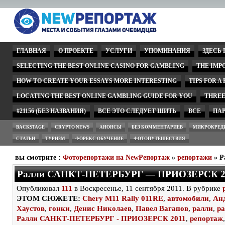
ГЛАВНАЯ
О ПРОЕКТЕ
УСЛУГИ
УПОМИНАНИЯ
ЗДЕСЬ
SELECTING THE BEST ONLINE CASINO FOR GAMBLING
THE IMP
HOW TO CREATE YOUR ESSAYS MORE INTERESTING
TIPS FOR A
LOCATING THE BEST ONLINE GAMBLING GUIDE FOR YOU
THREE
#21156 (БЕЗ НАЗВАНИЯ)
ВСЕ ЭТО СЛЕДУЕТ ШИТЬ
ВСЕ
ПА
BACKSTAGE
CRYPTO NEWS
АНОНСЫ
БЕЗ КОММЕНТАРИЕВ
МИКРОКРЕД
СТАТЬИ
ТУРИЗМ
ФОРЕКС ОБУЧЕНИЕ
ФОТОПУТЕШЕСТВИЯ
вы смотрите :
Фоторепортажи на NewРепортаж
»
репортажи
» Р
Ралли САНКТ-ПЕТЕРБУРГ — ПРИОЗЕРСК 2
Опубликовал
111
в Воскресенье, 11 сентября 2011. В рубрике
ЭТОМ СЮЖЕТЕ:
Chery M11 Rally 011RE
,
автомобили
,
Ан
Хаустов
,
гонки
,
Денис Николаев
,
Павел Вагапов
,
ралли
,
ра
Ралли САНКТ-ПЕТЕРБУРГ - ПРИОЗЕРСК 2011
,
репортаж