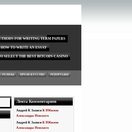
ETHODS FOR WRITING TERM PAPERS
N HOW TO WRITE AN ESSAY
O SELECT THE BEST BITCOIN CASINO
С-РЕЛИЗЫ
ПРО ИСКУССТВО
РЕПОРТАЖИ
Лента Комментариев
Андрей
К Записи
К Юбилею
Александра Невского
Андрей
К Записи
К Юбилею
Александра Невского