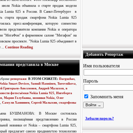
июля Nokia объявила о старте продаж модели
ia Lumia 925 в России. В Санкт-Петербурге в
ть старта продаж смартфона Nokia Lumia 925
тоялась пресс-конференция, которую совместно
вели представители компании Nokia и оператора
зи "МегаФон" в фирменном салоне "Мегафон" на
овском проспекте. "Nokia Lumia 925 объединяет в
 ...
Continue Reading
Добавить Репортаж
омпания представила в Москве
Имя пользователя
рубрике
репортажи
В ЭТОМ СЮЖЕТЕ:
Darguzhas
,
Пароль
Nokia Smart Devices
,
Samuli Hanninen
,
Turovnikova
,
ей Григорьев-Аполлонов
,
Андрей Малахов
,
в
жности фотосъёмки Nokia Lumia 925
,
Ингеборга
Запомнить меня
ев
,
Мария Голубкина
,
новинки Nokia
,
Олег
а
,
Самули Ханнинен
,
Сергей Малыхин
,
смартфоны
тьяна БУШМАНОВА: В Москве состоялась
Забыли пароль?
еринка, посвящённая представлению в России
льной новинки от Nokia – смартфона Lumia 925,
орый предлагает самую продвинутую технологию