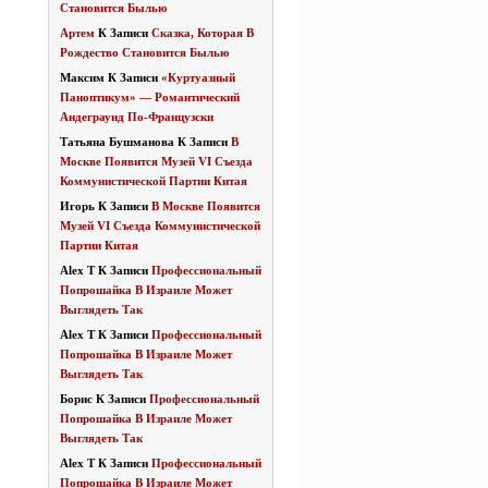
Становится Былью
Артем
К Записи
Сказка, Которая В
Рождество Становится Былью
Максим
К Записи
«Куртуазный
Паноптикум» — Романтический
Андеграунд По-Французски
Татьяна Бушманова
К Записи
В
Москве Появится Музей VI Съезда
Коммунистической Партии Китая
Игорь
К Записи
В Москве Появится
Музей VI Съезда Коммунистической
Партии Китая
Alex T
К Записи
Профессиональный
Попрошайка В Израиле Может
Выглядеть Так
Alex T
К Записи
Профессиональный
Попрошайка В Израиле Может
Выглядеть Так
Борис
К Записи
Профессиональный
Попрошайка В Израиле Может
Выглядеть Так
Alex T
К Записи
Профессиональный
Попрошайка В Израиле Может