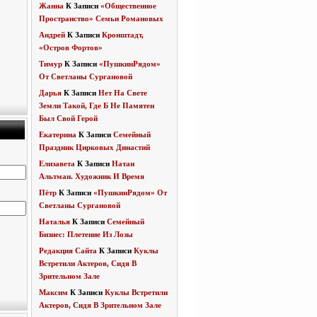
Жанна
К Записи
«Общественное
Пространство» Семьи Романовых
Андрей
К Записи
Кронштадт,
«Остров Фортов»
Тимур
К Записи
«ПушкинРядом»
От Светланы Сургановой
Дарья
К Записи
Нет На Свете
Земли Такой, Где Б Не Памятен
Был Свой Герой
Екатерина
К Записи
Семейный
Праздник Цирковых Династий
Елизавета
К Записи
Натан
Альтман. Художник И Время
Пётр
К Записи
«ПушкинРядом» От
Светланы Сургановой
Наталья
К Записи
Семейный
Бизнес: Плетение Из Лозы
Редакция Сайта
К Записи
Куклы
Встретили Актеров, Сидя В
Зрительном Зале
Максим
К Записи
Куклы Встретили
Актеров, Сидя В Зрительном Зале