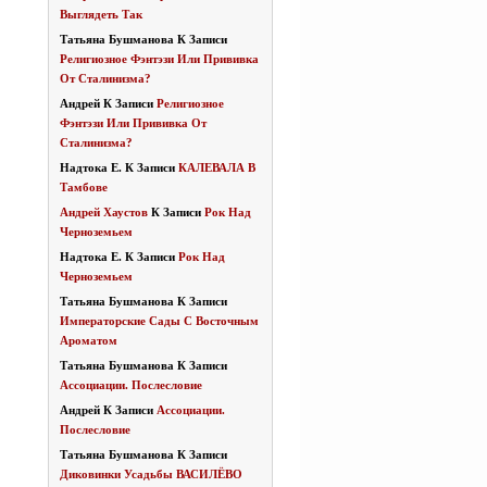
Выглядеть Так
Татьяна Бушманова
К Записи
Религиозное Фэнтэзи Или Прививка
От Сталинизма?
Андрей
К Записи
Религиозное
Фэнтэзи Или Прививка От
Сталинизма?
Надтока Е.
К Записи
КАЛЕВАЛА В
Тамбове
Андрей Хаустов
К Записи
Рок Над
Черноземьем
Надтока Е.
К Записи
Рок Над
Черноземьем
Татьяна Бушманова
К Записи
Императорские Сады С Восточным
Ароматом
Татьяна Бушманова
К Записи
Ассоциации. Послесловие
Андрей
К Записи
Ассоциации.
Послесловие
Татьяна Бушманова
К Записи
Диковинки Усадьбы ВАСИЛЁВО