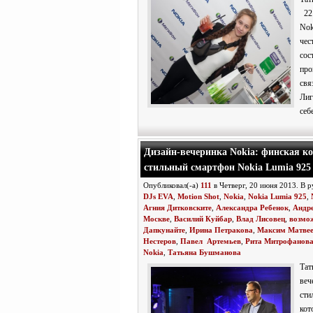
22 
Nok
чес
сос
про
свя
Лиг
себе
Дизайн-вечеринка Nokia: финская к
стильный смартфон Nokia Lumia 925
Опубликовал(-а)
111
в Четверг, 20 июня 2013. В 
DJs EVA
,
Motion Shot
,
Nokia
,
Nokia Lumia 925
,
Агния Дитковските
,
Александра Ребенок
,
Андр
Москве
,
Василий Куйбар
,
Влад Лисовец
,
возмо
Дапкунайте
,
Ирина Петракова
,
Максим Матве
Нестеров
,
Павел Артемьев
,
Рита Митрофанов
Nokia
,
Татьяна Бушманова
Та
веч
сти
кот