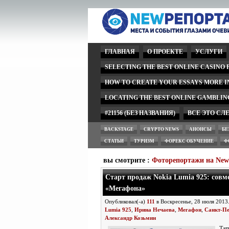
ГЛАВНАЯ
О ПРОЕКТЕ
УСЛУГИ
SELECTING THE BEST ONLINE CASINO
HOW TO CREATE YOUR ESSAYS MORE 
LOCATING THE BEST ONLINE GAMBLIN
#21156 (БЕЗ НАЗВАНИЯ)
ВСЕ ЭТО СЛ
BACKSTAGE
CRYPTO NEWS
АНОНСЫ
БЕ
СТАТЬИ
ТУРИЗМ
ФОРЕКС ОБУЧЕНИЕ
Ф
вы смотрите :
Фоторепортажи на Ne
Старт продаж Nokia Lumia 925: совм
«Мегафона»
Опубликовал(-а)
111
в Воскресенье, 28 июля 2013
Lumia 925
,
Ирина Нечаева
,
Мегафон
,
Санкт-Пе
Александр Козьмин
Та