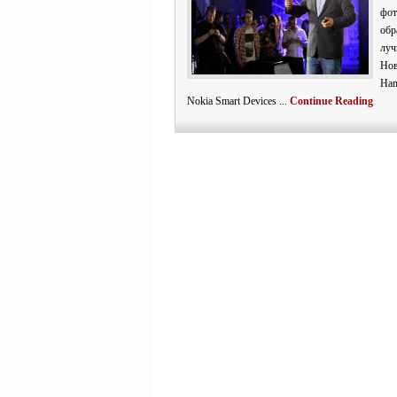
фот
обр
луч
Но
Han
Nokia Smart Devices ...
Continue Reading