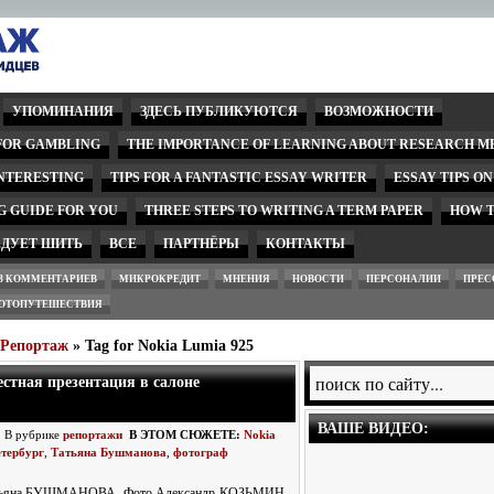
УПОМИНАНИЯ
ЗДЕСЬ ПУБЛИКУЮТСЯ
ВОЗМОЖНОСТИ
 FOR GAMBLING
THE IMPORTANCE OF LEARNING ABOUT RESEARCH M
INTERESTING
TIPS FOR A FANTASTIC ESSAY WRITER
ESSAY TIPS O
G GUIDE FOR YOU
THREE STEPS TO WRITING A TERM PAPER
HOW T
ЕДУЕТ ШИТЬ
ВСЕ
ПАРТНЁРЫ
КОНТАКТЫ
З КОММЕНТАРИЕВ
МИКРОКРЕДИТ
МНЕНИЯ
НОВОСТИ
ПЕРСОНАЛИИ
ПРЕС
ОТОПУТЕШЕСТВИЯ
wРепортаж
» Tag for Nokia Lumia 925
естная презентация в салоне
ВАШЕ ВИДЕО:
. В рубрике
репортажи
В ЭТОМ СЮЖЕТЕ:
Nokia
тербург
,
Татьяна Бушманова
,
фотограф
тьяна БУШМАНОВА. Фото Александр КОЗЬМИН