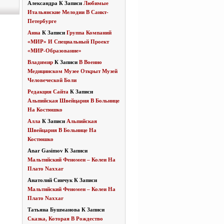
Александра
К Записи
Любимые
Итальянские Мелодии В Санкт-
Петербурге
Анна
К Записи
Группа Компаний
«МИР» И Специальный Проект
«МИР-Образование»
Владимир
К Записи
В Военно
Медицинском Музее Открыт Музей
Человеческой Боли
Редакция Сайта
К Записи
Альпийская Швейцария В Больнице
На Костюшко
Алла
К Записи
Альпийская
Швейцария В Больнице На
Костюшко
Anar Gasimov
К Записи
Мальтийский Феномен – Колеи На
Плато Naxxar
Анатолий Синчук
К Записи
Мальтийский Феномен – Колеи На
Плато Naxxar
Татьяна Бушманова
К Записи
Сказка, Которая В Рождество