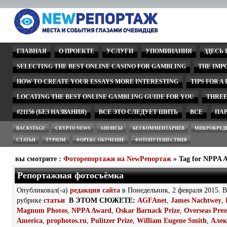
ГЛАВНАЯ
О ПРОЕКТЕ
УСЛУГИ
УПОМИНАНИЯ
ЗДЕСЬ
SELECTING THE BEST ONLINE CASINO FOR GAMBLING
THE IMP
HOW TO CREATE YOUR ESSAYS MORE INTERESTING
TIPS FOR A
LOCATING THE BEST ONLINE GAMBLING GUIDE FOR YOU
THREE
#21156 (БЕЗ НАЗВАНИЯ)
ВСЕ ЭТО СЛЕДУЕТ ШИТЬ
ВСЕ
ПА
BACKSTAGE
CRYPTO NEWS
АНОНСЫ
БЕЗ КОММЕНТАРИЕВ
МИКРОКРЕД
СТАТЬИ
ТУРИЗМ
ФОРЕКС ОБУЧЕНИЕ
ФОТОПУТЕШЕСТВИЯ
вы смотрите :
Фоторепортажи на NewРепортаж
» Tag for NPPA 
Репортажная фотосъёмка
Опубликовал(-а)
редакция сайта
в Понедельник, 2 февраля 2015. В
рубрике
статьи
В ЭТОМ СЮЖЕТЕ:
AGFAnet
,
James Nachtwey
,
Magnum Photos
,
NPPA Award
,
Oskar Barnack Prize
,
Overseas Pres
America
,
prophotos.ru
,
Pulitzer Prize
,
William Eugene Smith
,
Алек