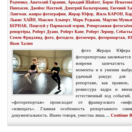
Родченко
,
Анатолий Гаранин
,
Аркадий Шайхет
,
Борис Игнатов
Пинхасов
,
Джеймс Нахтвей
,
Дмитрий Бальтерманц
,
Евгений Ха
Лангман
,
жанры фотографии
,
Жерар Юфер
,
Жиль КАРОН
,
Ка
Льюис ХАЙН
,
Максим Альперт
,
Марк Редькин
,
Мартин Мунка
БЕРНАК
,
Поцелуй у Парижской мэрии
,
Репортажная фотосъём
репортёры
,
Роберт Дуано
,
Роберт Капе
,
Роберт Лернер
,
Себасть
Семен Фридлянд
,
фото
,
фотодело
,
фотоочерк
,
фоторепортаж
,
Ю
Яков Халип
фото Жерара Юфера 
фоторепортажа заключается 
вовремя запечатлеть 
моменты и в умении выбра
удачный ракурс для 
репортаже, как правило, 
режиссура кадра и вмеш
естественный ход событий
«фоторепортаж» происходит от французского «инфо
«извещать». Главная особенность репортажного сн
документальность. Иначе говоря, уместна лишь ...
Continue 