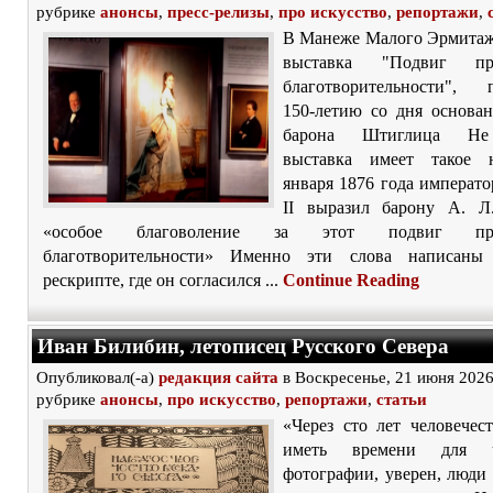
рубрике
анонсы
,
пресс-релизы
,
про искусство
,
репортажи
,
В Манеже Малого Эрмитаж
выставка "Подвиг про
благотворительности", 
150-летию со дня основа
барона Штиглица Не
выставка имеет такое н
января 1876 года императ
II выразил барону А. Л
«особое благоволение за этот подвиг про
благотворительности» Именно эти слова написаны
рескрипте, где он согласился ...
Continue Reading
Иван Билибин, летописец Русского Севера
Опубликовал(-а)
редакция сайта
в Воскресенье, 21 июня 2026
рубрике
анонсы
,
про искусство
,
репортажи
,
статьи
«Через сто лет человечес
иметь времени для 
фотографии, уверен, люди 