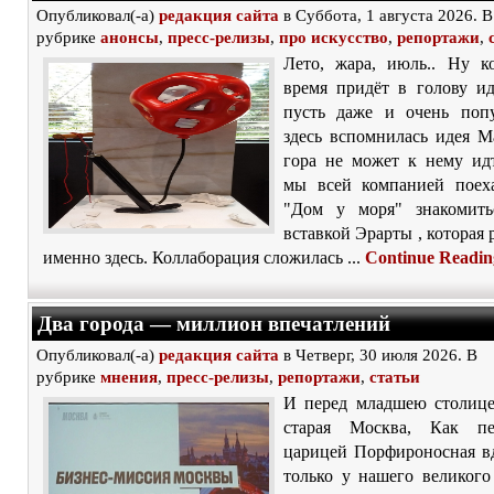
Опубликовал(-а)
редакция сайта
в Суббота, 1 августа 2026. В
рубрике
анонсы
,
пресс-релизы
,
про искусство
,
репортажи
,
Лето, жара, июль.. Ну к
время придёт в голову ид
пусть даже и очень поп
здесь вспомнилась идея М
гора не может к нему ид
мы всей компанией поех
"Дом у моря" знакомить
вставкой Эрарты , которая 
именно здесь. Коллаборация сложилась ...
Continue Readin
Два города — миллион впечатлений
Опубликовал(-а)
редакция сайта
в Четверг, 30 июля 2026. В
рубрике
мнения
,
пресс-релизы
,
репортажи
,
статьи
И перед младшею столиц
старая Москва, Как п
царицей Порфироносная вд
только у нашего великого