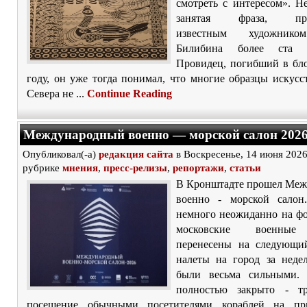
смотреть с интересом». Н
занятая фраза, прои
известным художник
Билибина более ста л
Провидец, погибший в бло
году, он уже тогда понимал, что многие образцы искусс
Севера не ...
Continue Reading
Международный военно — морской салон 202
Опубликовал(-а)
редакция сайта
в Воскресенье, 14 июня 2026
рубрике
мнения
,
пресс-релизы
,
репортажи
,
статьи
В Кронштадте прошел Ме
военно - морской салон
немного неожиданно на фо
московские военные
перенесены на следующи
налеты на город за неде
были весьма сильными.
полностью закрыто - тр
посещение обычными посетителями кораблей на при