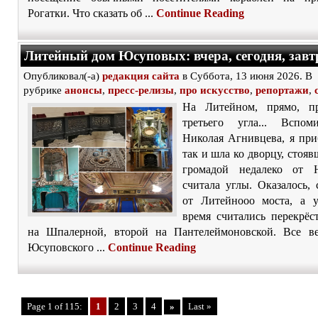
Рогатки. Что сказать об ...
Continue Reading
Литейный дом Юсуповых: вчера, сегодня, завт
Опубликовал(-а)
редакция сайта
в Суббота, 13 июня 2026. В
рубрике
анонсы
,
пресс-релизы
,
про искусство
,
репортажи
,
На Литейном, прямо, пр
третьего угла... Вспом
Николая Агнивцева, я при
так и шла ко дворцу, стоя
громадой недалеко от Н
считала углы. Оказалось, 
от Литейнооо моста, а 
время считались перекрёс
на Шпалерной, второй на Пантелеймоновской. Все в
Юсуповского ...
Continue Reading
Page 1 of 115:
1
2
3
4
»
Last »