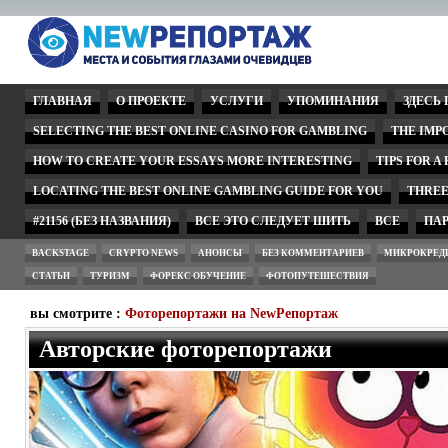
ГЛАВНАЯ
О ПРОЕКТЕ
УСЛУГИ
УПОМИНАНИЯ
ЗДЕСЬ
SELECTING THE BEST ONLINE CASINO FOR GAMBLING
THE IMP
HOW TO CREATE YOUR ESSAYS MORE INTERESTING
TIPS FOR A
LOCATING THE BEST ONLINE GAMBLING GUIDE FOR YOU
THREE
#21156 (БЕЗ НАЗВАНИЯ)
ВСЕ ЭТО СЛЕДУЕТ ШИТЬ
ВСЕ
ПА
BACKSTAGE
CRYPTO NEWS
АНОНСЫ
БЕЗ КОММЕНТАРИЕВ
МИКРОКРЕД
СТАТЬИ
ТУРИЗМ
ФОРЕКС ОБУЧЕНИЕ
ФОТОПУТЕШЕСТВИЯ
вы смотрите :
Фоторепортажи на NewРепортаж
Авторские фоторепортажи