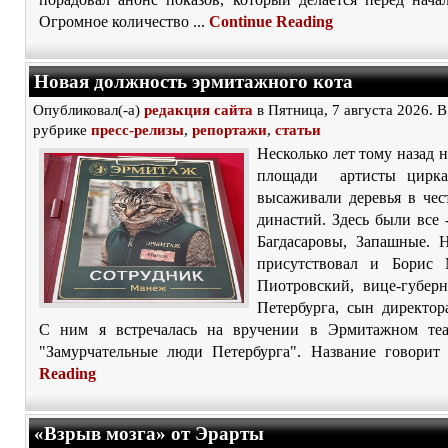
Огромное количество ...
Continue Reading
Новая должность эрмитажного кота
Опубликовал(-а)
редакция сайта
в Пятница, 7 августа 2026. В
рубрике
пресс-релизы
,
репортажи
,
статьи
Несколько лет тому назад
площади артисты цирка
высаживали деревья в чес
династий. Здесь были все
Багдасаровы, Запашные. 
присутствовал и Борис 
Пиотровский, вице-губерн
Петербурга, сын директор
С ним я встречалась на вручении в Эрмитажном те
"Замурчательные люди Петербурга". Название говорит 
Reading
«Взрыв мозга» от Эрарты