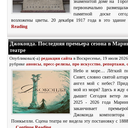
знаменитой доме на Горох
первоначально размещал
памятной доске сего
возложены цветы. 20 декабря 1917 года в это здание 
Reading
Джоконда. Последняя премьера сезона в Мари
театре
Опубликовал(-а)
редакция сайта
в Воскресенье, 19 июля 2026
рубрике
анонсы
,
пресс-релизы
,
про искусство
,
репортажи
,
Небо и море… Лёгкий по
Сияет, словно святой алтар
ангел мой с небес? Прид
мой из моря? Здесь я жду 
дышит Сегодня ветер лю
2025 - 2026 года Марии
заканчивает премье
Джоконда композитора
Понкьелли. Сцена театра не видела эту постановку с 1888
...
Continue Reading