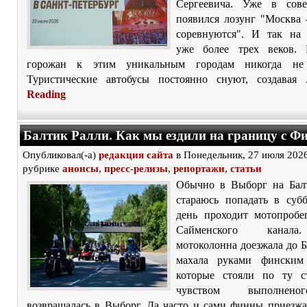
Сергеевича. Уже в сове
появился лозунг "Москва 
соревнуются". И так на
уже более трех веков. 
горожан к этим уникальным городам никогда не 
Туристические автобусы постоянно снуют, создавая 
Reading
Балтик Ралли. Как мы ездили на границу с Ф
Опубликовал(-а)
редакция сайта
в Понедельник, 27 июля 2026
рубрике
анонсы
,
пресс-релизы
,
репортажи
,
статьи
Обычно в Выборг на Бал
стараюсь попадать в субб
день проходит мотопробе
Сайменского канал
мотоколонна доезжала до 
махала руками финским 
которые стояли по ту с
чувством выполнен
возвращалась в Выборг. Да часто и сами финны приезжа