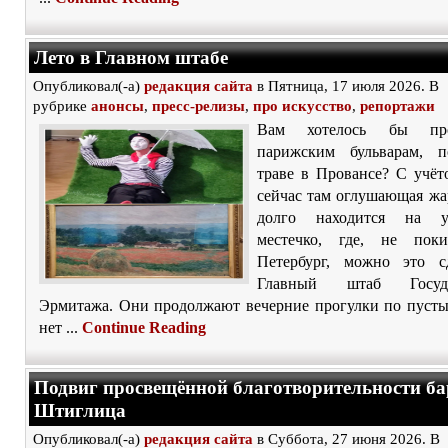
Лето в Главном штабе
Опубликовал(-а)
редакция сайта
в Пятница, 17 июля 2026. В
рубрике
анонсы
,
пресс-релизы
,
про искусство
,
репортажи
Вам хотелось бы пр
парижским бульварам, п
траве в Провансе? С учёт
сейчас там оглушающая жа
долго находится на у
местечко, где, не поки
Петербург, можно это с
Главный штаб Государ
Эрмитажа. Они продолжают вечерние прогулки по пустым
нет ...
Continue Reading
Подвиг просвещённой благотворительности б
Штиглица
Опубликовал(-а)
редакция сайта
в Суббота, 27 июня 2026. В