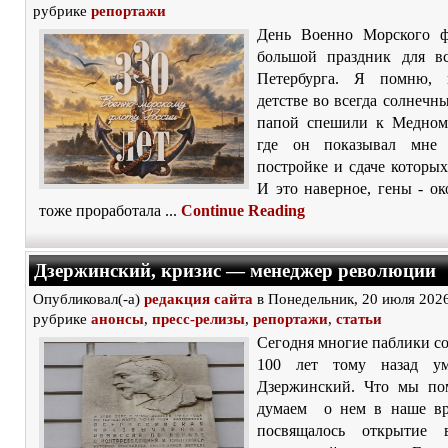
рубрике
репортажи
День Военно Морского ф
большой праздник для в
Петербурга. Я помню,
детстве во всегда солнечн
папой спешили к Медном
где он показывал мне 
постройке и сдаче которых
И это наверное, гены - ок
тоже проработала ...
Continue Reading
Дзержинский, кризис — менеджер революции
Опубликовал(-а)
редакция сайта
в Понедельник, 20 июля 2026
рубрике
анонсы
,
пресс-релизы
,
репортажи
,
статьи
Сегодня многие паблики с
100 лет тому назад у
Дзержинский. Что мы по
думаем о нем в наше вр
посвящалось открытие 