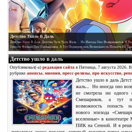
Детство Ушло В Даль
Детство Ушло В Даль Детства Чуть Чуть Жаль... Но Иногда Оно Возвращается. Я Н
Одного Фильма Про Смешариков, А Тут Подвернулась Возможность Попасть На Пре
Детство ушло в даль
Опубликовал(-а)
редакция сайта
в Пятница, 7 августа 2026. В
рубрике
анонсы
,
мнения
,
пресс-релизы
,
про искусство
,
реп
Детство ушло в даль Детст
жаль... Но иногда оно воз
не смотрела ни одного 
Смешариков, а тут по
возможность попасть н
нового эпизода «Смешар
вселенные» в кинотеатре
ПИК на Сенной. И я реши
порадовал анонс показов, который делается перед нача