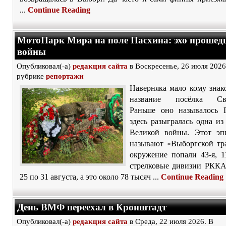
...
Continue Reading
МотоПарк Мира на поле Пасхина: эхо прошед
войны
Опубликовал(-а)
редакция сайта
в Воскресенье, 26 июля 2026
рубрике
репортажи
Наверняка мало кому знак
название посёлка Све
Раньше оно называлось 
здесь разыгралась одна из
Великой войны. Этот эп
называют «Выборгской тра
окружение попали 43‑я, 1
стрелковые дивизии РККА
25 по 31 августа, а это около 78 тысяч ...
Continue Reading
День ВМФ переехал в Кронштадт
Опубликовал(-а)
редакция сайта
в Среда, 22 июля 2026. В