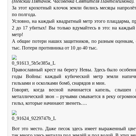
(Невский Пятачок. Часовенка Святителя Пантелеймона).
За этот крохотный клочок земли бились месяцы напролё
по полгода.
Условно, на каждый квадратный метр этого плацдарма, п
2 до 17 убитых! Вы только вдумайтесь в это: на кажды
метр!
А общие потери наших защитников, по разным оценкам, 
тыс. Потери противника от 10 до 40 тыс.
Православный крест на берегу Невы. Здесь было особен
годы Войны: каждый кубический метр земли напичк
гильзами и осколками бомб, снарядов и мин.
Говорят, когда весной начинается капель, слышен
металлический звон – ручьями смывается в реку огромно
гильз, которые начинают звенеть….
Вот это место. Даже песок здесь имеет выраженный цве
так много здесь металла под землёй и под водой. В этих ме