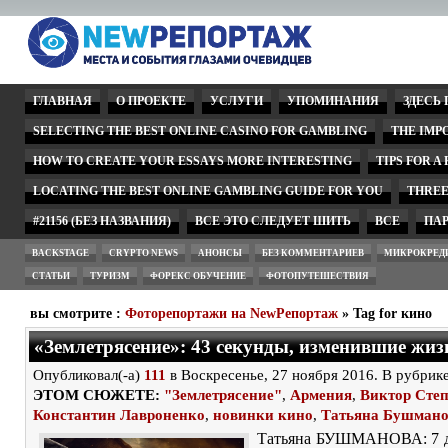
ГЛАВНАЯ
О ПРОЕКТЕ
УСЛУГИ
УПОМИНАНИЯ
ЗДЕСЬ
SELECTING THE BEST ONLINE CASINO FOR GAMBLING
THE IMP
HOW TO CREATE YOUR ESSAYS MORE INTERESTING
TIPS FOR A
LOCATING THE BEST ONLINE GAMBLING GUIDE FOR YOU
THREE
#21156 (БЕЗ НАЗВАНИЯ)
ВСЕ ЭТО СЛЕДУЕТ ШИТЬ
ВСЕ
ПА
BACKSTAGE
CRYPTO NEWS
АНОНСЫ
БЕЗ КОММЕНТАРИЕВ
МИКРОКРЕД
СТАТЬИ
ТУРИЗМ
ФОРЕКС ОБУЧЕНИЕ
ФОТОПУТЕШЕСТВИЯ
вы смотрите :
Фоторепортажи на NewРепортаж
» Tag for кино
«Землетрясение»: 43 секунды, изменившие жиз
Опубликовал(-а)
111
в Воскресенье, 27 ноября 2016. В рубрик
ЭТОМ СЮЖЕТЕ:
"Землетрясение"
,
Армения
,
Виктор Сте
Константин Лавроненко
,
новинки кино
,
Татьяна Бушман
Татьяна БУШМАНОВА: 7 д