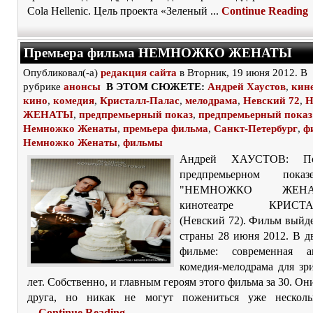
Cola Hellenic. Цель проекта «Зеленый ...
Continue Reading
Премьера фильма НЕМНОЖКО ЖЕНАТЫ
Опубликовал(-а)
редакция сайта
в Вторник, 19 июня 2012. В
рубрике
анонсы
В ЭТОМ СЮЖЕТЕ:
Андрей Хаустов
,
кин
кино
,
комедия
,
Кристалл-Палас
,
мелодрама
,
Невский 72
,
ЖЕНАТЫ
,
предпремьерный показ
,
предпремьерный показ
Немножко Женаты
,
премьера фильма
,
Санкт-Петербург
,
ф
Немножко Женаты
,
фильмы
Андрей ХАУСТОВ: П
предпремьерном пока
"НЕМНОЖКО ЖЕН
кинотеатре КРИСТА
(Невский 72). Фильм выйд
страны 28 июня 2012. В д
фильме: современная ам
комедия-мелодрама для зр
лет. Собственно, и главным героям этого фильма за 30. Он
друга, но никак не могут пожениться уже несколь
...
Continue Reading