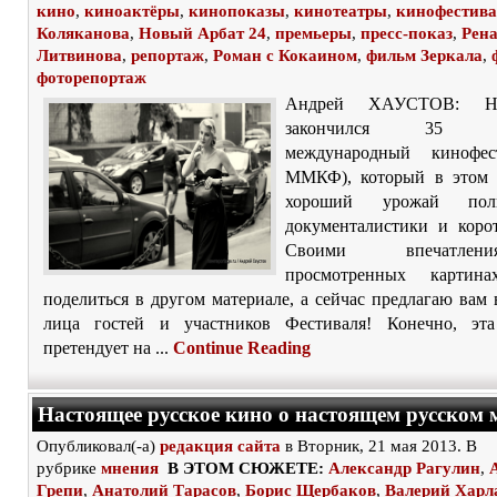
кино
,
киноактёры
,
кинопоказы
,
кинотеатры
,
кинофестив
Коляканова
,
Новый Арбат 24
,
премьеры
,
пресс-показ
,
Рена
Литвинова
,
репортаж
,
Роман с Кокаином
,
фильм Зеркала
,
фоторепортаж
Андрей ХАУСТОВ: 
закончился 35 Мо
международный кинофес
ММКФ), который в этом 
хороший урожай полно
документалистики и корот
Своими впечатле
просмотренных картин
поделиться в другом материале, а сейчас предлагаю вам 
лица гостей и участников Фестиваля! Конечно, эт
претендует на ...
Continue Reading
Настоящее русское кино о настоящем русском
Опубликовал(-а)
редакция сайта
в Вторник, 21 мая 2013. В
рубрике
мнения
В ЭТОМ СЮЖЕТЕ:
Александр Рагулин
,
Грепи
,
Анатолий Тарасов
,
Борис Щербаков
,
Валерий Харл