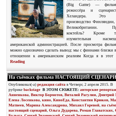
(Big Game) — фильм
режиссёра и сценарис
Хеландера. Это со
производство Финляндии,
Великобритании. Пред
коктейль? Кроме т
изумительная насм
американской администрацией. После просмотра филь
можно однозначно сделать вывод: мы с финнами близки 
отношении к американским реалиям Когда я в этот 
Reading
На съёмках фильма НАСТОЯЩИЙ СЦЕНАР
Опубликовал(-а)
редакция сайта
в Четверг, 2 апреля 2015. В
рубрике
backstage
В ЭТОМ СЮЖЕТЕ:
авторские репорта
Анненкова
,
Виктор Бормотов
,
Виталий Рагулин
,
Дмитрий 
Елена Лосенкова
,
кино
,
КиноЕда
,
Константин Крюков
,
Ма
Матвеев
,
Марина Александрова
,
Михаил Горевой
,
на съём
настоящий сценарий
,
Ольга Дударева
,
Роман Главатских
,
Булыга
,
Сергей Знаменский
,
Сергей Знаменский интервь