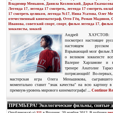
Владимир Меньшов
,
Данила Козловский
,
Дарья Екамасов
Легенда 17
,
легенда 17 смотреть
,
легенда 17 смотреть онла
17 смотреть целиком
,
легенда №17
,
Нина Усатова
,
Олег М
отечественный кинематограф
,
Отто Гёц
,
Роман Мадянов
,
Иванова
,
советский спорт
,
спорт
,
фильм легенда 17
,
филь
хоккеисты
,
хоккей
Андрей ХАУСТОВ:
посмотрел настоящее рус
настоящем русском
Взрывающий мозг фильм 
о великом хоккеисте вс
Валерие Харламове и 
тренере Анатолие Тарас
потрясающий! Во-первых,
мастерская игра Олега Меньшикова, сыгравшего
моментально ставит "знак качества" на всю картину в
премиум-уровень мирового кинематографа! ...
Continue R
ПРЕМЬЕРА! Экологические фильмы, снятые 
Опубликовал(-а)
111
в Вторник, 20 ноября 2012. В рубрике
ре