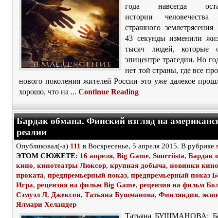
года навсегда ост
истории человечества
страшного землетрясения
43 секунды изменили жиз
тысяч людей, которые о
эпицентре трагедии. Но го
нет той страны, где все пр
нового поколения жителей России это уже далекое прош
хорошо, что на ...
Continue Reading
Бардак обмана. Финский взгляд на американс
реалии
Опубликовал(-а)
111
в Воскресенье, 5 апреля 2015. В рубрике
ЭТОМ СЮЖЕТЕ:
16 апреля
,
Big Game
,
Suurriista
,
Бардак 
кино
,
кинотеатры Люксор
,
крупная добыча
,
новинки кин
проката
,
предпремьерный показ
,
предпремьерный показ 
Игра
,
рецензия на фильм Big Game
,
рецензия на фильм Бо
Сэмуэл Л. Джексон
,
Татьяна Бушманова
,
Финляндия
,
экш
Ялмари Хеландер
Татьяна БУШМАНОВА: Бо