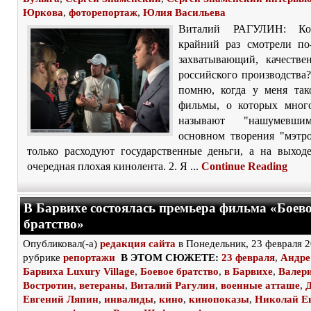
Юркова
,
фоторепортаж
,
Юлия Васильева
Виталий РАГУЛИН: К
крайний раз смотрели по
захватывающий, качеств
российского производства
помню, когда у меня так
фильмы, о которых мног
называют "нашумев
основном творения "мэтро
только расходуют государственные деньги, а на выходе
очередная плохая кинолента. 2. Я ...
Continue Reading
В Барвихе состоялась премьера фильма «Боев
братство»
Опубликовал(-а)
редакция сайта
в Понедельник, 23 февраля 2
рубрике
репортажи
В ЭТОМ СЮЖЕТЕ:
23 февраля
,
Андре
Барвиха Luxury Village
,
Боевое братство
,
в Барвихе
,
Валер
Востротин
,
ветераны
,
Виталий Рагулин
,
военные атташе
,
Евгений Ляпин
,
инвалиды
,
кино
,
кинопоказы
,
Николай Е