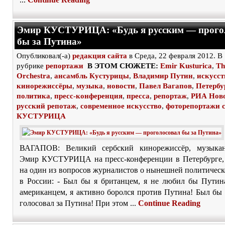
Эмир КУСТУРИЦА: «Будь я русским — прого
бы за Путина»
Опубликовал(-а)
редакция сайта
в Среда, 22 февраля 2012. В
рубрике
репортажи
В ЭТОМ СЮЖЕТЕ:
Emir Kusturica
,
Th
Orchestra
,
ансамбль Кустурицы
,
Владимир Путин
,
искусст
кинорежиссёры
,
музыка
,
новости
,
Павел Вагапов
,
Петербу
политика
,
пресс-конференция
,
пресса
,
репортаж
,
РИА Нов
русский репотаж
,
современное искусство
,
фоторепортажи 
КУСТУРИЦА
ВАГАПОВ: Великий сербский кинорежиссёр, музыкан
Эмир КУСТУРИЦА на пресс-конференции в Петербурге, 
на один из вопросов журналистов о нынешней политичес
в России: - Был бы я британцем, я не любил бы Путин
американцем, я активно боролся против Путина! Был бы 
голосовал за Путина! При этом ...
Continue Reading