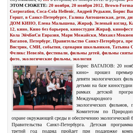
ЭТОМ СЮЖЕТЕ:
20 ноября
,
20 ноября 2012
,
Brown-Forma
Corporation
,
Coca-Cola Hellenic
,
Андрей Редькин
,
Борис Ва
Гершт
,
в Санкт-Петербурге
,
Галина Антошевская
,
дети
,
ди
ДОМ КИНО
,
Елена Малышева
,
Жираф
,
Зеленый взгляд
,
К
12
,
кино
,
Кино без барьеров
,
киностудия Жираф
,
кинофест
Кола ЭйчБиСи Евразия
,
Мари Можайски
,
Михаил Мокиен
Вагапов
,
Петербург
,
Правительство Санкт-Петербурга
,
пре
Вястрик
,
СМИ
,
события
,
сценарии школьников
,
Татьяна 
Феликс Невелёв
,
фестивали
,
фильмы детей
,
фильмы сняты
фото
,
экологические фильмы
,
экология
Борис ВАГАПОВ: 20 нояб
кино» прошел премьер
девяти экологических фил
детьми на базе киностуди
рамках детской прогр
Международного ф
экологических фильмов, 
Комитетом по Природопо
охране окружающей среды и обеспечению экологической 
Правительства Санкт-Петербурга. Детская программ
третий год подряд пройдет при поддержке комп