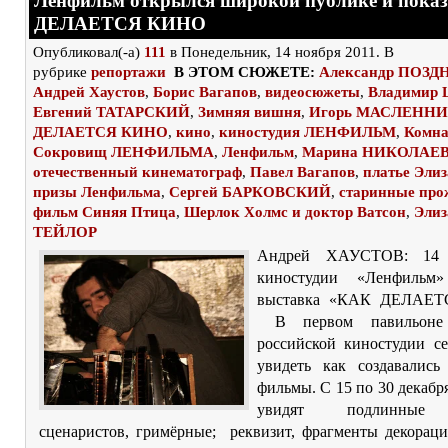
Ленфильм открылся широкой публике и пока
ДЕЛАЕТСЯ КИНО
Опубликовал(-а)
111
в Понедельник, 14 ноября 2011. В
рубрике
репортажи
В ЭТОМ СЮЖЕТЕ:
Александр ПОЗ
Андрей Хаустов
,
Борис Вагапов
,
видеосюжеты
,
Владимир
Евгений ТАТАРСКИЙ
,
Зимняя вишня
,
Игорь МАСЛЕНН
ДЕЛАЕТСЯ КИНО
,
кино
,
киностудия ЛЕНФИЛЬМ
,
Комна
Сокровищ ЛЕНФИЛЬМА
,
Ленфильм
,
Марина НИКОЛАЕ
отечественный кинематограф
,
Павел Вагапов
,
платье Элиз
призы Ленфильма
,
Сергей БАРКОВСКИЙ
,
старинные про
фильм Синяя Птица
,
Шерлок Холмс и доктор Ватсон
,
Элиз
ТЕЙЛОР
Андрей ХАУСТОВ: 14 
киностудии «Ленфильм»
выставка «КАК ДЕЛАЕТ
В первом павильоне 
российской киностудии с
увидеть как создавались
фильмы. С 15 по 30 декабр
увидят подлинные 
сценаристов, гримёрные; реквизит, фрагменты декораци