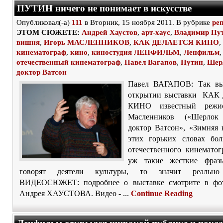
ПУТИН ничего не понимает в искусстве
Опубликовал(-а)
111
в Вторник, 15 ноября 2011. В рубрике
ре
ЭТОМ СЮЖЕТЕ:
Андрей Хаустов
,
арт-хаус
,
Владимир Пу
вишня
,
Игорь МАСЛЕННИКОВ
,
КАК ДЕЛАЕТСЯ КИНО
,
кинематограф
,
кино
,
киностудия ЛЕНФИЛЬМ
,
Ленфильм
,
отечественный кинематограф
,
Павел Вагапов
,
Путин
,
Шер
доктор Ватсон
Павел ВАГАПОВ: Так выс
открытии выставки КА
КИНО известный режис
Масленников («Шерло
доктор Ватсон», «Зимняя
этих горьких словах бол
отечественного кинемато
уж такие жесткие фраз
говорят деятели культуры, то значит реально
ВИДЕОСЮЖЕТ: подробнее о выставке смотрите в фот
Андрея ХАУСТОВА. Видео - ...
Continue Reading