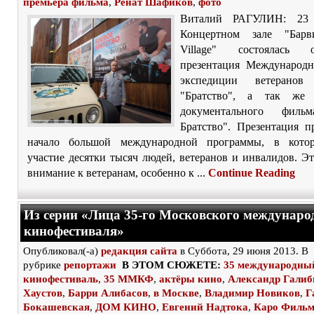
премьера фильма
,
Ренат Шафиков
,
фото
Виталий РАГУЛИН: 23 
Концертном зале "Барв
Village" состоялась о
презентация Международ
экспедиции ветерано
"Братство", а так же
документального филь
Братство". Презентация п
начало большой международной программы, в кото
участие десятки тысяч людей, ветеранов и инвалидов. Э
внимание к ветеранам, особенно к ...
Continue Reading
Из серии «Лица 35-го Московского междунаро
кинофестиваля»
Опубликовал(-а)
редакция сайта
в Суббота, 29 июня 2013. В
рубрике
репортажи
В ЭТОМ СЮЖЕТЕ:
35 международны
кинофестиваль
,
35 ММКФ
,
актёры кино
,
Александр Галиб
Хаустов
,
Барри Алибасов
,
в Москве
,
Владимир Новиков
,
Г
Бокашевская
,
ДОМ КИНО
,
Евгений Надтока
,
Каро Фильм