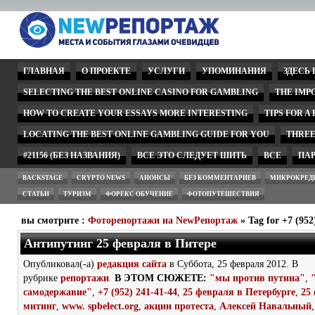
ГЛАВНАЯ
О ПРОЕКТЕ
УСЛУГИ
УПОМИНАНИЯ
ЗДЕСЬ
SELECTING THE BEST ONLINE CASINO FOR GAMBLING
THE IMP
HOW TO CREATE YOUR ESSAYS MORE INTERESTING
TIPS FOR A
LOCATING THE BEST ONLINE GAMBLING GUIDE FOR YOU
THREE
#21156 (БЕЗ НАЗВАНИЯ)
ВСЕ ЭТО СЛЕДУЕТ ШИТЬ
ВСЕ
ПА
BACKSTAGE
CRYPTO NEWS
АНОНСЫ
БЕЗ КОММЕНТАРИЕВ
МИКРОКРЕД
СТАТЬИ
ТУРИЗМ
ФОРЕКС ОБУЧЕНИЕ
ФОТОПУТЕШЕСТВИЯ
вы смотрите :
Фоторепортажи на NewРепортаж
» Tag for +7 (952
Антипутинг 25 февраля в Питере
Опубликовал(-а)
редакция сайта
в Суббота, 25 февраля 2012. В
рубрике
репортажи
В ЭТОМ СЮЖЕТЕ:
"мы против путина"
,
самодержавие"
,
+7 (952) 241-41-44
,
25 февраля в Петербурге
,
25
митинг
,
www. spbelect.org
,
акции протеста
,
Алексей Навальный