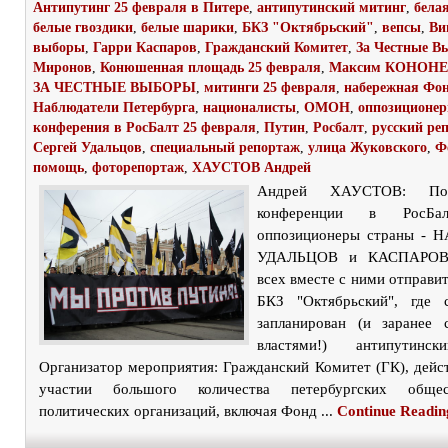
Антипутинг 25 февраля в Питере
,
антипутинский митинг
,
бела
белые гвоздики
,
белые шарики
,
БКЗ "Октябрьский"
,
вепсы
,
Ви
выборы
,
Гарри Каспаров
,
Гражданский Комитет
,
За Честные В
Миронов
,
Конюшенная площадь 25 февраля
,
Максим КОНОН
ЗА ЧЕСТНЫЕ ВЫБОРЫ
,
митинги 25 февраля
,
набережная Фо
Наблюдатели Петербурга
,
националисты
,
ОМОН
,
оппозиционе
конферения в РосБалт 25 февраля
,
Путин
,
Росбалт
,
русский ре
Сергей Удальцов
,
специальный репортаж
,
улица Жуковского
,
Ф
помощь
,
фоторепортаж
,
ХАУСТОВ Андрей
Андрей ХАУСТОВ: Пос
конференции в РосБал
оппозиционеры страны -
УДАЛЬЦОВ и КАСПАРОВ 
всех вместе с ними отправи
БКЗ "Октябрьский", где 
запланирован (и заранее 
властями!) антипутинск
Организатор мероприятия: Гражданский Комитет (ГК), дей
участии большого количества петербургских обще
политических организаций, включая Фонд ...
Continue Readin