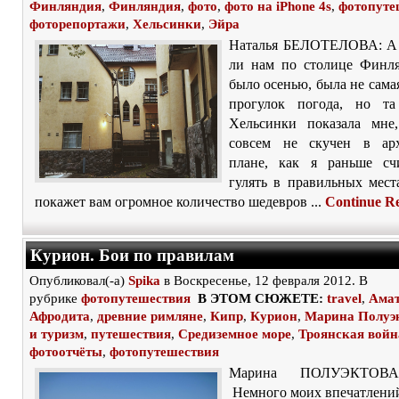
Финляндия
,
Финляндия
,
фото
,
фото на iPhone 4s
,
фотопуте
фоторепортажи
,
Хельсинки
,
Эйра
Наталья БЕЛОТЕЛОВА: А 
ли нам по столице Финл
было осенью, была не сама
прогулок погода, но та
Хельсинки показала мне
совсем не скучен в арх
плане, как я раньше сч
гулять в правильных мест
покажет вам огромное количество шедевров ...
Continue R
Курион. Бои по правилам
Опубликовал(-а)
Spika
в Воскресенье, 12 февраля 2012. В
рубрике
фотопутешествия
В ЭТОМ СЮЖЕТЕ:
travel
,
Амат
Афродита
,
древние римляне
,
Кипр
,
Курион
,
Марина Полуэ
и туризм
,
путешествия
,
Средиземное море
,
Троянская войн
фотоотчёты
,
фотопутешествия
Марина ПОЛУЭКТОВА
Немного моих впечатлени