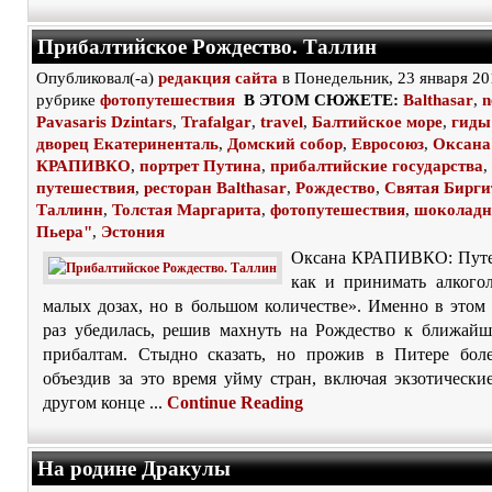
Прибалтийское Рождество. Таллин
Опубликовал(-а)
редакция сайта
в Понедельник, 23 января 20
рубрике
фотопутешествия
В ЭТОМ СЮЖЕТЕ:
Balthasar
,
n
Pavasaris Dzintars
,
Trafalgar
,
travel
,
Балтийское море
,
гиды
дворец Екатериненталь
,
Домский собор
,
Евросоюз
,
Оксана
КРАПИВКО
,
портрет Путина
,
прибалтийские государства
,
путешествия
,
ресторан Balthasar
,
Рождество
,
Святая Бирги
Таллинн
,
Толстая Маргарита
,
фотопутешествия
,
шоколадн
Пьера"
,
Эстония
Оксана КРАПИВКО: Путе
как и принимать алкого
малых дозах, но в большом количестве». Именно в этом
раз убедилась, решив махнуть на Рождество к ближайш
прибалтам. Стыдно сказать, но прожив в Питере бол
объездив за это время уйму стран, включая экзотически
другом конце ...
Continue Reading
На родине Дракулы