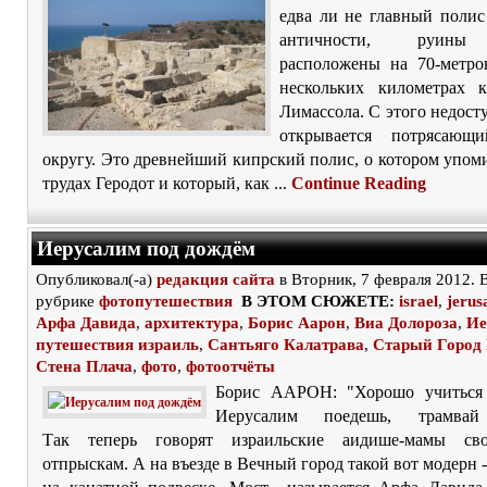
едва ли не главный полис
античности, руины
расположены на 70-метро
нескольких километрах 
Лимассола. С этого недост
открывается потрясаю
округу. Это древнейший кипрский полис, о котором упом
трудах Геродот и который, как ...
Continue Reading
Иерусалим под дождём
Опубликовал(-а)
редакция сайта
в Вторник, 7 февраля 2012. 
рубрике
фотопутешествия
В ЭТОМ СЮЖЕТЕ:
israel
,
jerus
Арфа Давида
,
архитектура
,
Борис Аарон
,
Виа Долороза
,
Ие
путешествия израиль
,
Сантьяго Калатрава
,
Старый Город
Стена Плача
,
фото
,
фотоотчёты
Борис ААРОН: "Хорошо учиться 
Иерусалим поедешь, трамвай
Так теперь говорят израильские аидише-мамы св
отпрыскам. А на въезде в Вечный город такой вот модерн 