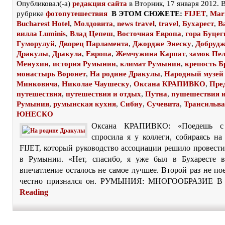
Опубликовал(-а)
редакция сайта
в Вторник, 17 января 2012. 
рубрике
фотопутешествия
В ЭТОМ СЮЖЕТЕ:
FIJET
,
Marr
Bucharest Hotel
,
Moлдовита
,
news travel
,
travel
,
Бухарест
,
В
вилла Luminis
,
Влад Цепеш
,
Восточная Европа
,
гора Буцег
Гуморулуй
,
Дворец Парламента
,
Джордже Энеску
,
Добруд
Дракулы
,
Дракула
,
Европа
,
Жемчужина Карпат
,
замок Пе
Менухин
,
история Румынии
,
климат Румынии
,
крепость Б
монастырь Воронет
,
На родине Дракулы
,
Народный музей 
Минковича
,
Николае Чаушеску
,
Оксана КРАПИВКО
,
Пре
путешествия
,
путешествия и отдых
,
Путна
,
пушешествия и
Румыния
,
румынская кухня
,
Сибиу
,
Сучевита
,
Трансильв
ЮНЕСКО
Оксана КРАПИВКО: «Поедешь с
спросила я у коллеги, собираясь на
FIJET, который руководство ассоциации решило провести
в Румынии. «Нет, спасибо, я уже был в Бухаресте в
впечатление осталось не самое лучшее. Второй раз не по
честно признался он. РУМЫНИЯ: МНОГООБРАЗИЕ В 
Reading