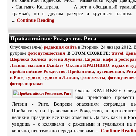
на канатной подвеске. Мост называется Арфа Давида,
- Сантьяго Калатрава. А вот и обещанный трам
трамвай, но в другом ракурсе и крупным планом. 
...
Continue Reading
Прибалтийское Рождество. Рига
Опубликовал(-а)
редакция сайта
в Вторник, 24 января 2012. 
рубрике
фотопутешествия
В ЭТОМ СЮЖЕТЕ:
travel
,
День
Шерлока Холмса
,
дом на Яуниела
,
Европа
,
кафе и рестора
Латвия
,
магазин Dzintars
,
Оксана КРАПИВКО
,
отдых и ту
прибалтийское Рождество
,
Прибалтика
,
путешествия
,
Риг
в Риге
,
туризм
,
туризм в Латвии
,
фотоотчёты
,
фотопутешес
фоторепортажи
Оксана КРАПИВКО: След
нам предстояло провести
Латвии - Риге. Вопреки опасениям сограждан, в
Прибалтику на Православное Рождество, в протестант
великий праздник все-таки отмечали. Да так, как и в Рос
увидишь – с колядками, с ряжеными и гуляньями на 
конечно, невозможно передать словами ...
Continue Readi