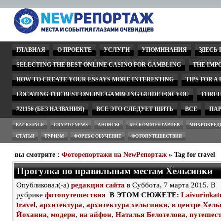
ГЛАВНАЯ
О ПРОЕКТЕ
УСЛУГИ
УПОМИНАНИЯ
ЗДЕСЬ
SELECTING THE BEST ONLINE CASINO FOR GAMBLING
THE IMP
HOW TO CREATE YOUR ESSAYS MORE INTERESTING
TIPS FOR A
LOCATING THE BEST ONLINE GAMBLING GUIDE FOR YOU
THREE
#21156 (БЕЗ НАЗВАНИЯ)
ВСЕ ЭТО СЛЕДУЕТ ШИТЬ
ВСЕ
ПА
BACKSTAGE
CRYPTO NEWS
АНОНСЫ
БЕЗ КОММЕНТАРИЕВ
МИКРОКРЕД
СТАТЬИ
ТУРИЗМ
ФОРЕКС ОБУЧЕНИЕ
ФОТОПУТЕШЕСТВИЯ
вы смотрите :
Фоторепортажи на NewРепортаж
» Tag for travel
Прогулка по правильным местам Хельсинки
Опубликовал(-а)
редакция сайта
в Суббота, 7 марта 2015. В
рубрике
фотопутешествия
В ЭТОМ СЮЖЕТЕ:
Laivurinkat
travel
,
архитектура
,
архитектура хельсинки
,
в центре Хел
Йоханна
,
модерн
,
на айфон
,
Наталья Белотелова
,
путешес